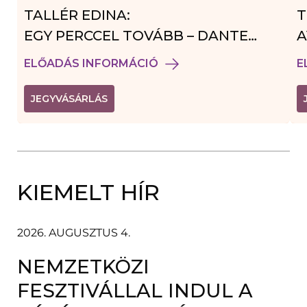
TALLÉR EDINA:
T
EGY PERCCEL TOVÁBB – DANTE
A
VENDÉGJÁTÉK
ELŐADÁS INFORMÁCIÓ
E
(
JEGYVÁSÁRLÁS
L
I
N
K
Ú
J
A
KIEMELT HÍR
B
L
A
K
B
2026. AUGUSZTUS 4.
A
N
NEMZETKÖZI
N
Y
Í
FESZTIVÁLLAL INDUL A
L
I