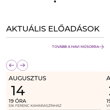
Y
Í
L
I
K
M
E
AKTUÁLIS ELŐADÁSOK
G
)
TOVÁBB A HAVI MŰSORRA
AUGUSZTUS
14
19
ÓRA
1
SÍK FERENC KAMARASZÍNHÁZ
V