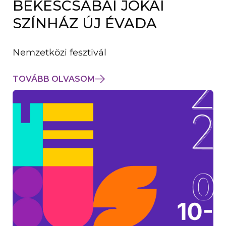
BÉKÉSCSABAI JÓKAI
K
M
SZÍNHÁZ ÚJ ÉVADA
E
G
)
Nemzetközi fesztivál
TOVÁBB OLVASOM