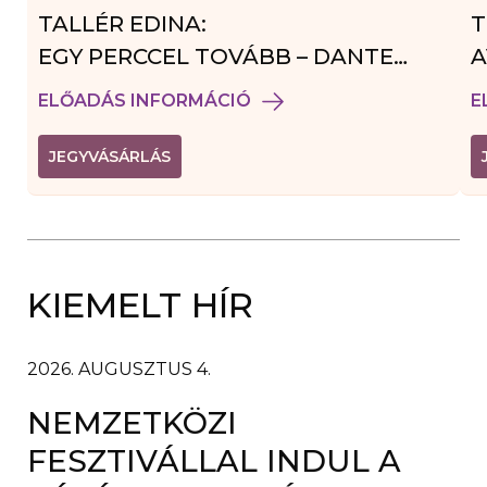
TALLÉR EDINA:
T
EGY PERCCEL TOVÁBB – DANTE
A
VENDÉGJÁTÉK
ELŐADÁS INFORMÁCIÓ
E
(
JEGYVÁSÁRLÁS
L
I
N
K
Ú
J
A
KIEMELT HÍR
B
L
A
K
B
2026. AUGUSZTUS 4.
A
N
NEMZETKÖZI
N
Y
Í
FESZTIVÁLLAL INDUL A
L
I