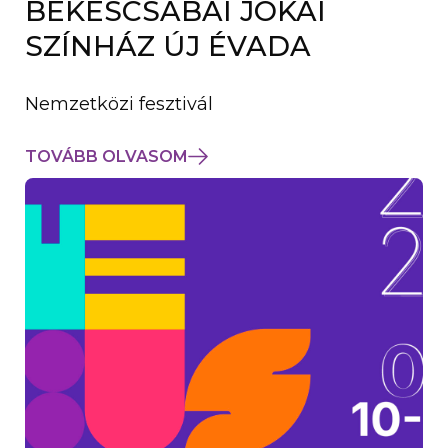
BÉKÉSCSABAI JÓKAI
K
M
SZÍNHÁZ ÚJ ÉVADA
E
G
)
Nemzetközi fesztivál
TOVÁBB OLVASOM