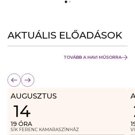
Y
N
Í
Y
L
Í
I
L
K
I
M
K
E
AKTUÁLIS ELŐADÁSOK
M
G
E
)
G
)
TOVÁBB A HAVI MŰSORRA
AUGUSZTUS
14
19
ÓRA
1
SÍK FERENC KAMARASZÍNHÁZ
V