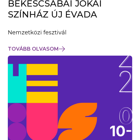
BÉKÉSCSABAI JÓKAI
K
M
SZÍNHÁZ ÚJ ÉVADA
E
G
)
Nemzetközi fesztivál
TOVÁBB OLVASOM