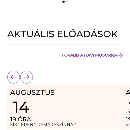
Y
N
Í
Y
L
Í
I
L
K
I
M
K
E
AKTUÁLIS ELŐADÁSOK
M
G
E
)
G
)
TOVÁBB A HAVI MŰSORRA
AUGUSZTUS
14
19
ÓRA
1
SÍK FERENC KAMARASZÍNHÁZ
V