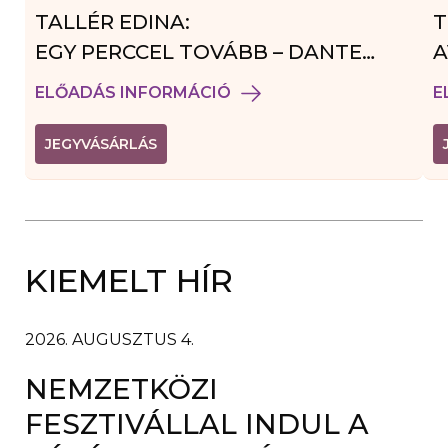
TALLÉR EDINA:
T
EGY PERCCEL TOVÁBB – DANTE
A
VENDÉGJÁTÉK
ELŐADÁS INFORMÁCIÓ
E
(
JEGYVÁSÁRLÁS
L
I
N
K
Ú
J
A
KIEMELT HÍR
B
L
A
K
B
2026. AUGUSZTUS 4.
A
N
NEMZETKÖZI
N
Y
Í
FESZTIVÁLLAL INDUL A
L
I