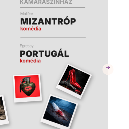
A
A
K
K
B
B
A
A
N
N
N
N
Y
Y
Í
Í
L
L
I
I
K
K
M
M
E
E
G
G
)
)