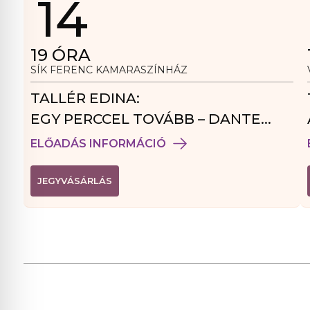
14
19
ÓRA
SÍK FERENC KAMARASZÍNHÁZ
TALLÉR EDINA:
EGY PERCCEL TOVÁBB – DANTE
VENDÉGJÁTÉK
ELŐADÁS INFORMÁCIÓ
(
JEGYVÁSÁRLÁS
L
I
N
K
Ú
J
A