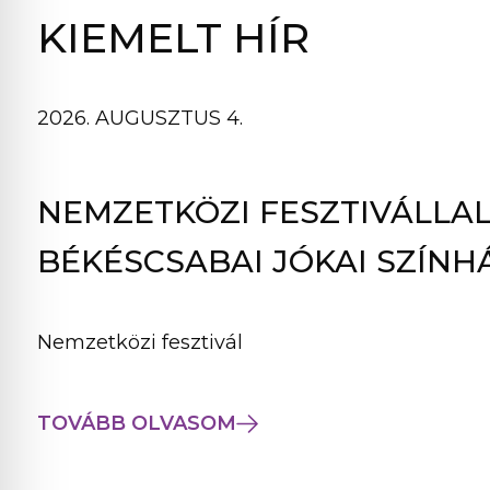
B
KIEMELT HÍR
L
A
K
2026. AUGUSZTUS 4.
B
A
N
NEMZETKÖZI FESZTIVÁLLAL
N
Y
BÉKÉSCSABAI JÓKAI SZÍNH
Í
L
I
Nemzetközi fesztivál
K
M
E
TOVÁBB OLVASOM
G
)