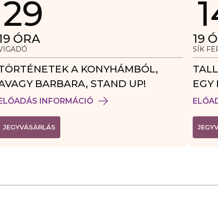
29
1
19
ÓRA
19
Ó
VIGADÓ
SÍK F
TÖRTÉNETEK A KONYHÁMBÓL,
TALL
AVAGY BARBARA, STAND UP!
EGY 
VEN
ELŐADÁS INFORMÁCIÓ
ELŐA
(
JEGYVÁSÁRLÁS
JEGY
L
I
N
K
Ú
J
A