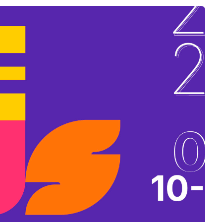
B
L
A
K
B
A
N
N
Y
Í
L
I
K
M
E
G
)