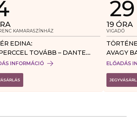
4
29
RA
19
ÓRA
ERENC KAMARASZÍNHÁZ
VIGADÓ
ÉR EDINA:
TÖRTÉNE
PERCCEL TOVÁBB – DANTE
AVAGY B
DÉGJÁTÉK
DÁS INFORMÁCIÓ
ELŐADÁS I
(
VÁSÁRLÁS
JEGYVÁSÁRL
L
I
N
K
Ú
J
A