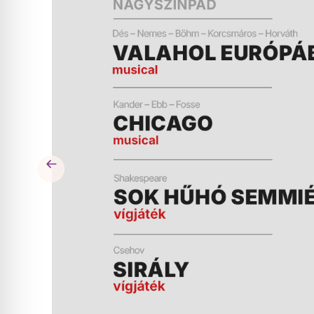
ÉS
MŰSOR