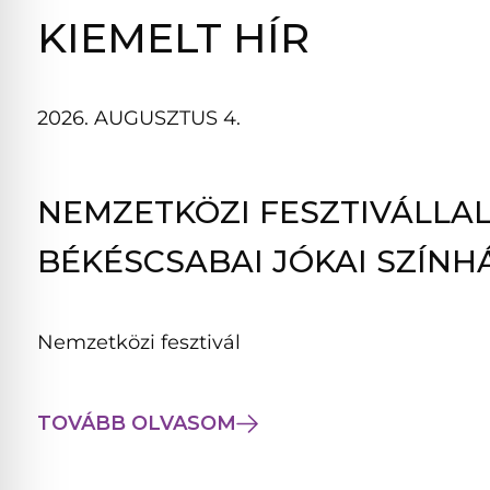
B
KIEMELT HÍR
L
A
K
2026. AUGUSZTUS 4.
B
A
N
NEMZETKÖZI FESZTIVÁLLAL
N
Y
BÉKÉSCSABAI JÓKAI SZÍNH
Í
L
I
Nemzetközi fesztivál
K
M
E
TOVÁBB OLVASOM
G
)