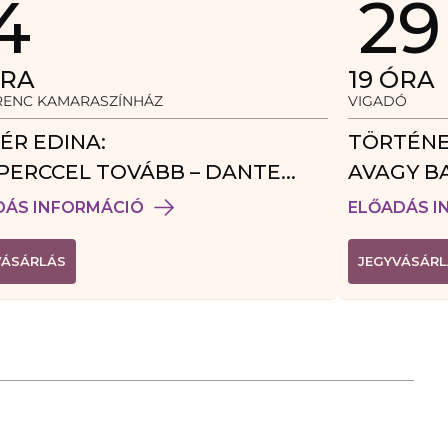
4
29
RA
19
ÓRA
ERENC KAMARASZÍNHÁZ
VIGADÓ
ÉR EDINA:
TÖRTÉNE
PERCCEL TOVÁBB – DANTE
AVAGY B
DÉGJÁTÉK
DÁS INFORMÁCIÓ
ELŐADÁS I
(
VÁSÁRLÁS
JEGYVÁSÁRL
L
I
N
K
Ú
J
A