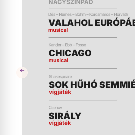
ÉS
MŰSOR