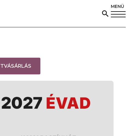
MENÜ
(
ETVÁSÁRLÁS
L
I
N
K
Ú
J
A
B
L