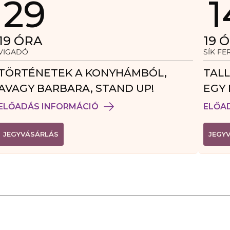
29
1
19
ÓRA
19
Ó
VIGADÓ
SÍK F
TÖRTÉNETEK A KONYHÁMBÓL,
TALL
AVAGY BARBARA, STAND UP!
EGY 
VEN
ELŐADÁS INFORMÁCIÓ
ELŐA
(
JEGYVÁSÁRLÁS
JEGY
L
I
N
K
Ú
J
A