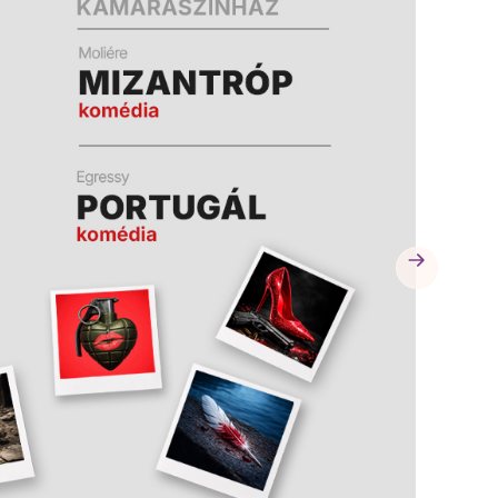
A
K
B
A
N
N
Y
Í
L
I
K
M
E
G
)