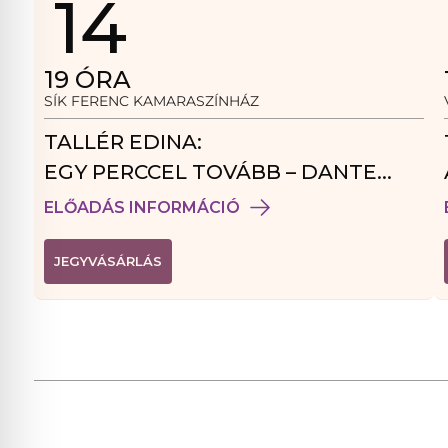
14
19
ÓRA
SÍK FERENC KAMARASZÍNHÁZ
TALLÉR EDINA:
EGY PERCCEL TOVÁBB – DANTE
VENDÉGJÁTÉK
ELŐADÁS INFORMÁCIÓ
(
JEGYVÁSÁRLÁS
L
I
N
K
Ú
J
A