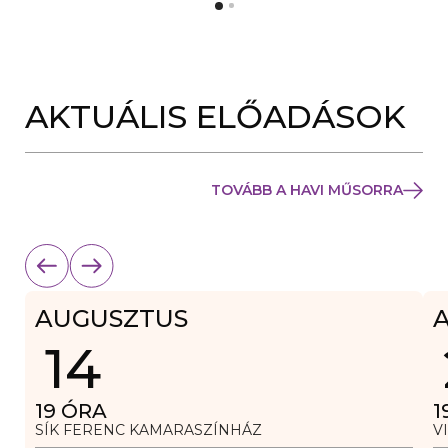
Y
N
Í
Y
L
Í
I
L
K
I
M
K
E
AKTUÁLIS ELŐADÁSOK
M
G
E
)
G
)
TOVÁBB A HAVI MŰSORRA
AUGUSZTUS
14
19
ÓRA
1
SÍK FERENC KAMARASZÍNHÁZ
V