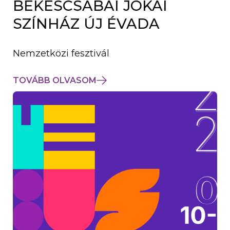
BÉKÉSCSABAI JÓKAI
K
M
SZÍNHÁZ ÚJ ÉVADA
E
G
)
Nemzetközi fesztivál
TOVÁBB OLVASOM