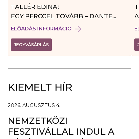
TALLÉR EDINA:
T
EGY PERCCEL TOVÁBB – DANTE
A
VENDÉGJÁTÉK
ELŐADÁS INFORMÁCIÓ
E
(
JEGYVÁSÁRLÁS
L
I
N
K
Ú
J
A
KIEMELT HÍR
B
L
A
K
B
2026. AUGUSZTUS 4.
A
N
NEMZETKÖZI
N
Y
Í
FESZTIVÁLLAL INDUL A
L
I