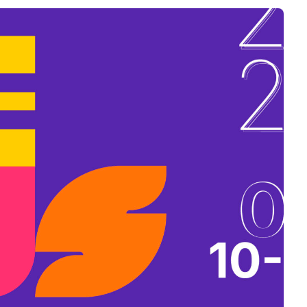
B
L
A
K
B
A
N
N
Y
Í
L
I
K
M
E
G
)