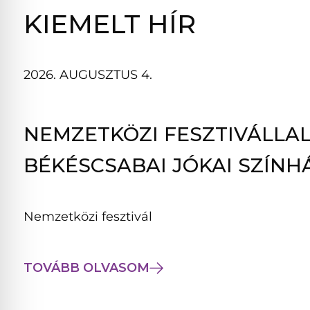
B
KIEMELT HÍR
L
A
K
2026. AUGUSZTUS 4.
B
A
N
NEMZETKÖZI FESZTIVÁLLAL
N
Y
BÉKÉSCSABAI JÓKAI SZÍNH
Í
L
I
Nemzetközi fesztivál
K
M
E
TOVÁBB OLVASOM
G
)