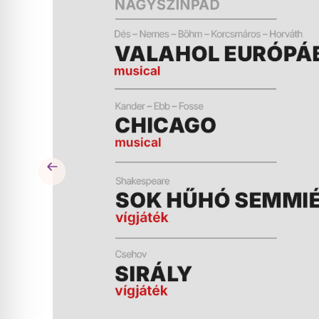
ÉS
MŰSOR