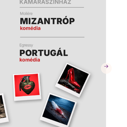
A
A
K
K
B
B
A
A
N
N
N
N
Y
Y
Í
Í
L
L
I
I
K
K
M
M
E
E
G
G
)
)