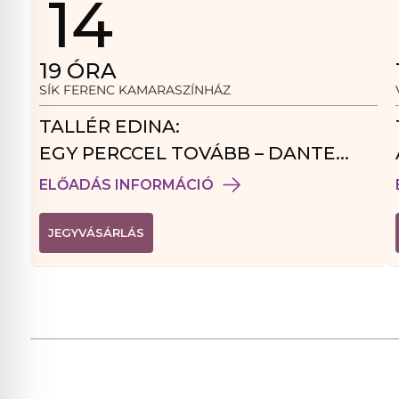
14
19
ÓRA
SÍK FERENC KAMARASZÍNHÁZ
TALLÉR EDINA:
EGY PERCCEL TOVÁBB – DANTE
VENDÉGJÁTÉK
ELŐADÁS INFORMÁCIÓ
(
JEGYVÁSÁRLÁS
L
I
N
K
Ú
J
A