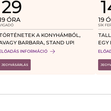
29
1
19
ÓRA
19
Ó
VIGADÓ
SÍK F
TÖRTÉNETEK A KONYHÁMBÓL,
TALL
AVAGY BARBARA, STAND UP!
EGY 
VEN
ELŐADÁS INFORMÁCIÓ
ELŐA
(
JEGYVÁSÁRLÁS
JEGY
L
I
N
K
Ú
J
A