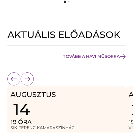
Y
N
Í
Y
L
Í
I
L
K
I
M
K
E
AKTUÁLIS ELŐADÁSOK
M
G
E
)
G
)
TOVÁBB A HAVI MŰSORRA
AUGUSZTUS
14
19
ÓRA
1
SÍK FERENC KAMARASZÍNHÁZ
V