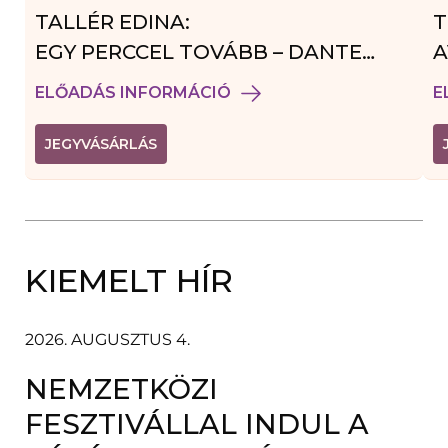
TALLÉR EDINA:
T
EGY PERCCEL TOVÁBB – DANTE
A
VENDÉGJÁTÉK
ELŐADÁS INFORMÁCIÓ
E
(
JEGYVÁSÁRLÁS
L
I
N
K
Ú
J
A
KIEMELT HÍR
B
L
A
K
B
2026. AUGUSZTUS 4.
A
N
NEMZETKÖZI
N
Y
Í
FESZTIVÁLLAL INDUL A
L
I