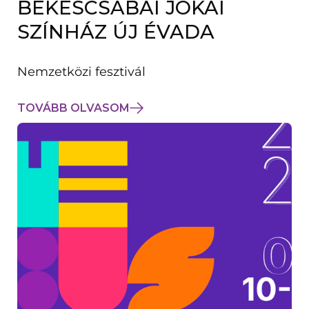
BÉKÉSCSABAI JÓKAI
K
M
SZÍNHÁZ ÚJ ÉVADA
E
G
)
Nemzetközi fesztivál
TOVÁBB OLVASOM