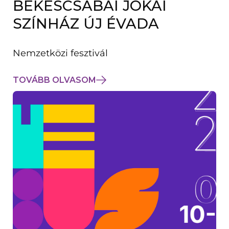
BÉKÉSCSABAI JÓKAI
K
M
SZÍNHÁZ ÚJ ÉVADA
E
G
)
Nemzetközi fesztivál
TOVÁBB OLVASOM