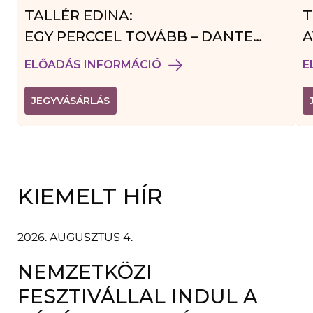
TALLÉR EDINA:
T
EGY PERCCEL TOVÁBB – DANTE
A
VENDÉGJÁTÉK
ELŐADÁS INFORMÁCIÓ
E
(
JEGYVÁSÁRLÁS
L
I
N
K
Ú
J
A
KIEMELT HÍR
B
L
A
K
B
2026. AUGUSZTUS 4.
A
N
NEMZETKÖZI
N
Y
Í
FESZTIVÁLLAL INDUL A
L
I