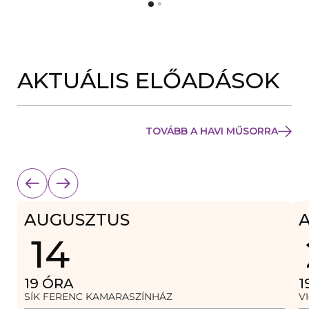
Y
N
Í
Y
L
Í
I
L
K
I
M
K
E
AKTUÁLIS ELŐADÁSOK
M
G
E
)
G
)
TOVÁBB A HAVI MŰSORRA
AUGUSZTUS
14
19
ÓRA
1
SÍK FERENC KAMARASZÍNHÁZ
V