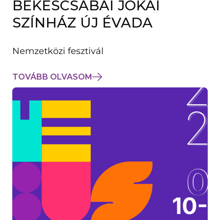
BÉKÉSCSABAI JÓKAI
K
M
SZÍNHÁZ ÚJ ÉVADA
E
G
)
Nemzetközi fesztivál
TOVÁBB OLVASOM