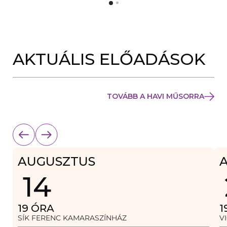
Y
N
Í
Y
L
Í
I
L
K
I
M
K
E
AKTUÁLIS ELŐADÁSOK
M
G
E
)
G
)
TOVÁBB A HAVI MŰSORRA
AUGUSZTUS
14
19
ÓRA
1
SÍK FERENC KAMARASZÍNHÁZ
V