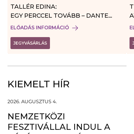
TALLÉR EDINA:
T
EGY PERCCEL TOVÁBB – DANTE
A
VENDÉGJÁTÉK
ELŐADÁS INFORMÁCIÓ
E
(
JEGYVÁSÁRLÁS
L
I
N
K
Ú
J
A
KIEMELT HÍR
B
L
A
K
B
2026. AUGUSZTUS 4.
A
N
NEMZETKÖZI
N
Y
Í
FESZTIVÁLLAL INDUL A
L
I