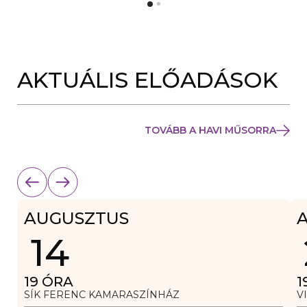
Y
N
Í
Y
L
Í
I
L
K
I
M
K
E
AKTUÁLIS ELŐADÁSOK
M
G
E
)
G
)
TOVÁBB A HAVI MŰSORRA
AUGUSZTUS
14
19
ÓRA
1
SÍK FERENC KAMARASZÍNHÁZ
V