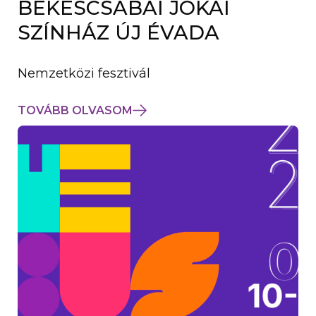
BÉKÉSCSABAI JÓKAI
K
M
SZÍNHÁZ ÚJ ÉVADA
E
G
)
Nemzetközi fesztivál
TOVÁBB OLVASOM