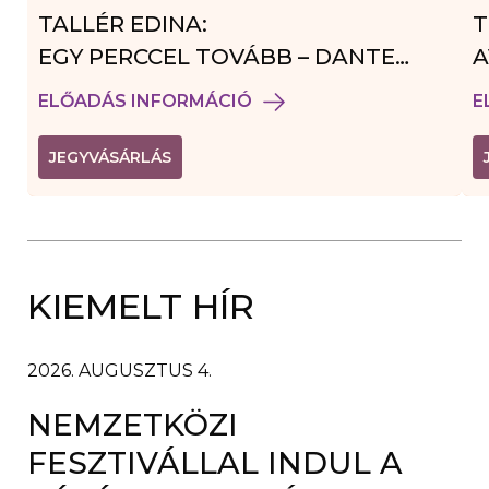
TALLÉR EDINA:
T
EGY PERCCEL TOVÁBB – DANTE
A
VENDÉGJÁTÉK
ELŐADÁS INFORMÁCIÓ
E
(
JEGYVÁSÁRLÁS
L
I
N
K
Ú
J
A
KIEMELT HÍR
B
L
A
K
B
2026. AUGUSZTUS 4.
A
N
NEMZETKÖZI
N
Y
Í
FESZTIVÁLLAL INDUL A
L
I