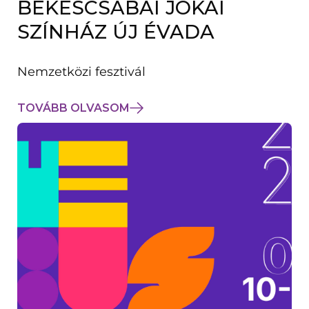
BÉKÉSCSABAI JÓKAI
K
M
SZÍNHÁZ ÚJ ÉVADA
E
G
)
Nemzetközi fesztivál
TOVÁBB OLVASOM