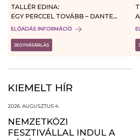
TALLÉR EDINA:
T
EGY PERCCEL TOVÁBB – DANTE
A
VENDÉGJÁTÉK
ELŐADÁS INFORMÁCIÓ
E
(
JEGYVÁSÁRLÁS
L
I
N
K
Ú
J
A
KIEMELT HÍR
B
L
A
K
B
2026. AUGUSZTUS 4.
A
N
NEMZETKÖZI
N
Y
Í
FESZTIVÁLLAL INDUL A
L
I