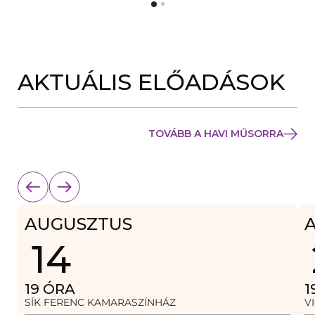
Y
N
Í
Y
L
Í
I
L
K
I
M
K
E
AKTUÁLIS ELŐADÁSOK
M
G
E
)
G
)
TOVÁBB A HAVI MŰSORRA
AUGUSZTUS
14
19
ÓRA
1
SÍK FERENC KAMARASZÍNHÁZ
V