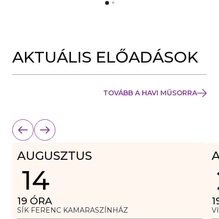
Y
N
Í
Y
L
Í
I
L
K
I
M
K
E
AKTUÁLIS ELŐADÁSOK
M
G
E
)
G
)
TOVÁBB A HAVI MŰSORRA
AUGUSZTUS
14
19
ÓRA
1
SÍK FERENC KAMARASZÍNHÁZ
V