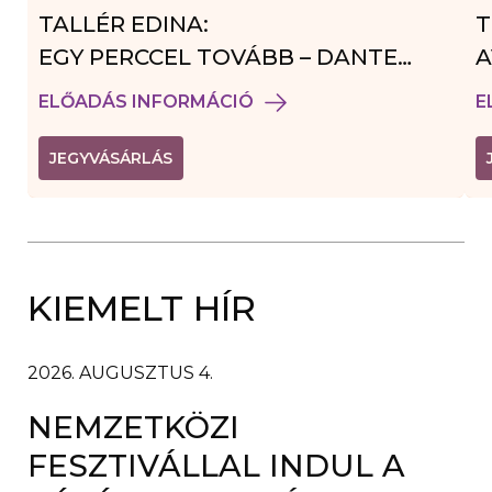
TALLÉR EDINA:
T
EGY PERCCEL TOVÁBB – DANTE
A
VENDÉGJÁTÉK
ELŐADÁS INFORMÁCIÓ
E
(
JEGYVÁSÁRLÁS
L
I
N
K
Ú
J
A
KIEMELT HÍR
B
L
A
K
B
2026. AUGUSZTUS 4.
A
N
NEMZETKÖZI
N
Y
Í
FESZTIVÁLLAL INDUL A
L
I