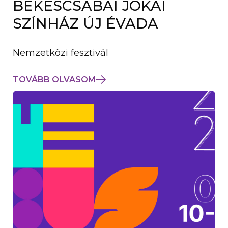
BÉKÉSCSABAI JÓKAI
K
M
SZÍNHÁZ ÚJ ÉVADA
E
G
)
Nemzetközi fesztivál
TOVÁBB OLVASOM