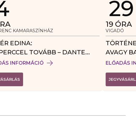
4
29
RA
19
ÓRA
ERENC KAMARASZÍNHÁZ
VIGADÓ
ÉR EDINA:
TÖRTÉNE
PERCCEL TOVÁBB – DANTE
AVAGY B
DÉGJÁTÉK
DÁS INFORMÁCIÓ
ELŐADÁS I
(
VÁSÁRLÁS
JEGYVÁSÁRL
L
I
N
K
Ú
J
A