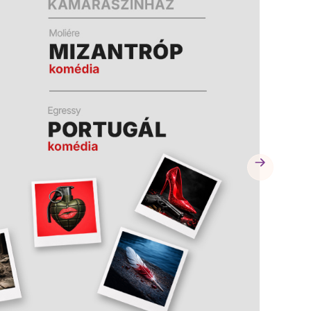
A
A
K
K
B
B
A
A
N
N
N
N
Y
Y
Í
Í
L
L
I
I
K
K
M
M
E
E
G
G
)
)