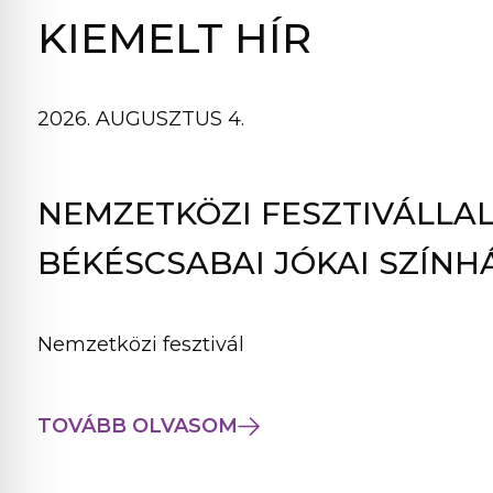
B
KIEMELT HÍR
L
A
K
2026. AUGUSZTUS 4.
B
A
N
NEMZETKÖZI FESZTIVÁLLAL
N
Y
BÉKÉSCSABAI JÓKAI SZÍNH
Í
L
I
Nemzetközi fesztivál
K
M
E
TOVÁBB OLVASOM
G
)