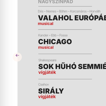
ÉS
MŰSOR