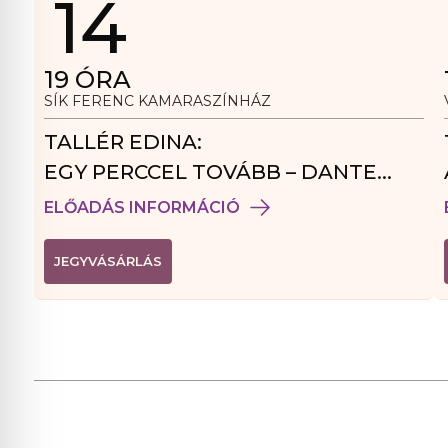
14
19
ÓRA
SÍK FERENC KAMARASZÍNHÁZ
TALLÉR EDINA:
EGY PERCCEL TOVÁBB – DANTE
VENDÉGJÁTÉK
ELŐADÁS INFORMÁCIÓ
(
JEGYVÁSÁRLÁS
L
I
N
K
Ú
J
A