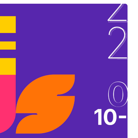
B
L
A
K
B
A
N
N
Y
Í
L
I
K
M
E
G
)