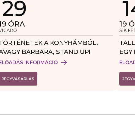
29
1
19
ÓRA
19
Ó
VIGADÓ
SÍK F
TÖRTÉNETEK A KONYHÁMBÓL,
TALL
AVAGY BARBARA, STAND UP!
EGY 
VEN
ELŐADÁS INFORMÁCIÓ
ELŐA
(
JEGYVÁSÁRLÁS
JEGY
L
I
N
K
Ú
J
A