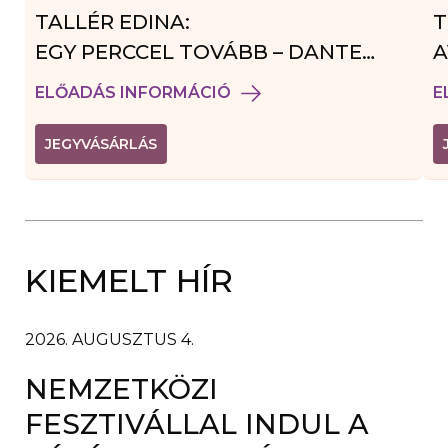
TALLÉR EDINA:
T
EGY PERCCEL TOVÁBB – DANTE
A
VENDÉGJÁTÉK
ELŐADÁS INFORMÁCIÓ
E
(
JEGYVÁSÁRLÁS
L
I
N
K
Ú
J
A
KIEMELT HÍR
B
L
A
K
B
2026. AUGUSZTUS 4.
A
N
NEMZETKÖZI
N
Y
Í
FESZTIVÁLLAL INDUL A
L
I