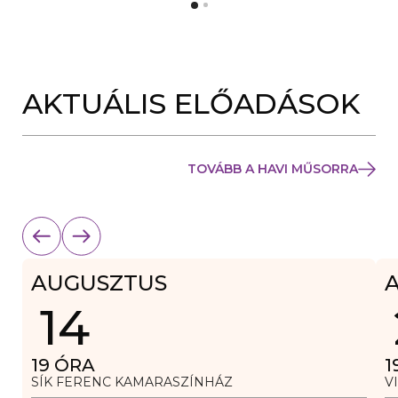
Y
N
Í
Y
L
Í
I
L
K
I
M
K
E
AKTUÁLIS ELŐADÁSOK
M
G
E
)
G
)
TOVÁBB A HAVI MŰSORRA
AUGUSZTUS
14
19
ÓRA
1
SÍK FERENC KAMARASZÍNHÁZ
V