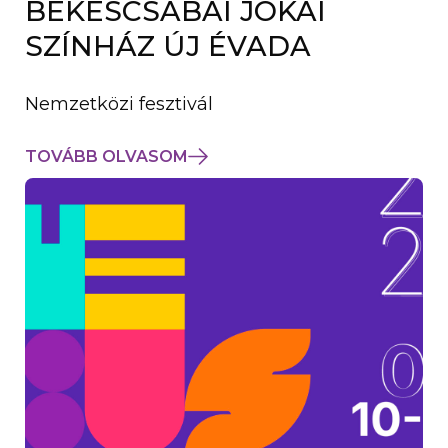
BÉKÉSCSABAI JÓKAI
K
M
SZÍNHÁZ ÚJ ÉVADA
E
G
)
Nemzetközi fesztivál
TOVÁBB OLVASOM