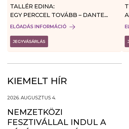
TALLÉR EDINA:
T
EGY PERCCEL TOVÁBB – DANTE
A
VENDÉGJÁTÉK
ELŐADÁS INFORMÁCIÓ
E
(
JEGYVÁSÁRLÁS
L
I
N
K
Ú
J
A
KIEMELT HÍR
B
L
A
K
B
2026. AUGUSZTUS 4.
A
N
NEMZETKÖZI
N
Y
Í
FESZTIVÁLLAL INDUL A
L
I