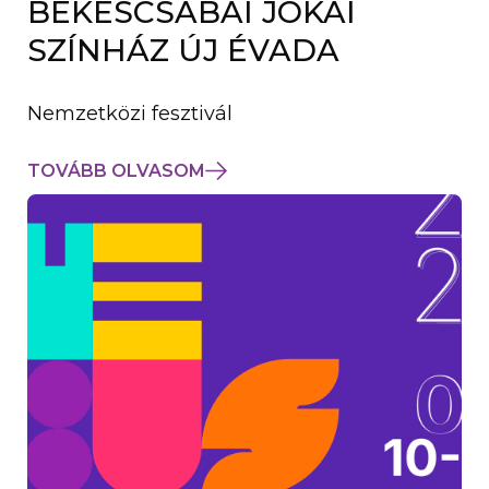
BÉKÉSCSABAI JÓKAI
K
M
SZÍNHÁZ ÚJ ÉVADA
E
G
)
Nemzetközi fesztivál
TOVÁBB OLVASOM