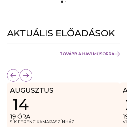
Y
N
Í
Y
L
Í
I
L
K
I
M
K
E
AKTUÁLIS ELŐADÁSOK
M
G
E
)
G
)
TOVÁBB A HAVI MŰSORRA
AUGUSZTUS
14
19
ÓRA
1
SÍK FERENC KAMARASZÍNHÁZ
V