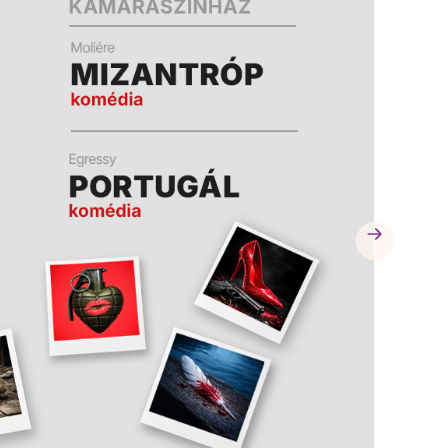
A
A
K
K
B
B
A
A
N
N
N
N
Y
Y
Í
Í
L
L
I
I
K
K
M
M
E
E
G
G
)
)