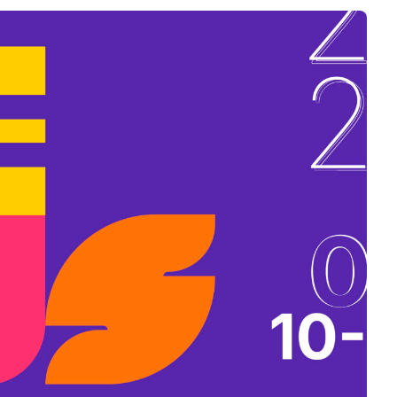
B
L
A
K
B
A
N
N
Y
Í
L
I
K
M
E
G
)