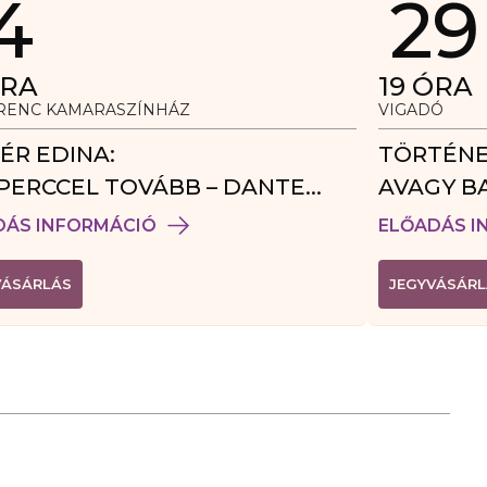
4
29
RA
19
ÓRA
ERENC KAMARASZÍNHÁZ
VIGADÓ
ÉR EDINA:
TÖRTÉNE
PERCCEL TOVÁBB – DANTE
AVAGY B
DÉGJÁTÉK
DÁS INFORMÁCIÓ
ELŐADÁS I
(
VÁSÁRLÁS
JEGYVÁSÁRL
L
I
N
K
Ú
J
A