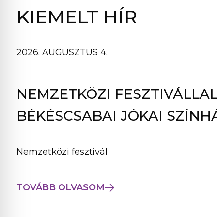
B
KIEMELT HÍR
L
A
K
2026. AUGUSZTUS 4.
B
A
N
NEMZETKÖZI FESZTIVÁLLAL
N
Y
BÉKÉSCSABAI JÓKAI SZÍNH
Í
L
I
Nemzetközi fesztivál
K
M
E
TOVÁBB OLVASOM
G
)