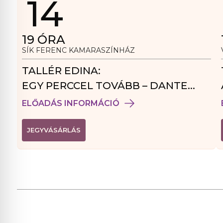
14
19
ÓRA
SÍK FERENC KAMARASZÍNHÁZ
TALLÉR EDINA:
EGY PERCCEL TOVÁBB – DANTE
VENDÉGJÁTÉK
ELŐADÁS INFORMÁCIÓ
(
JEGYVÁSÁRLÁS
L
I
N
K
Ú
J
A