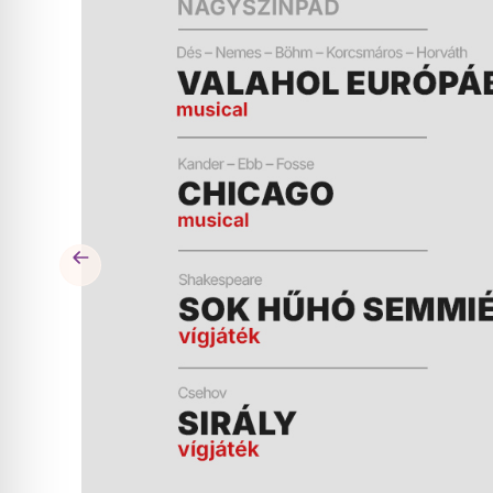
ÉS
MŰSOR