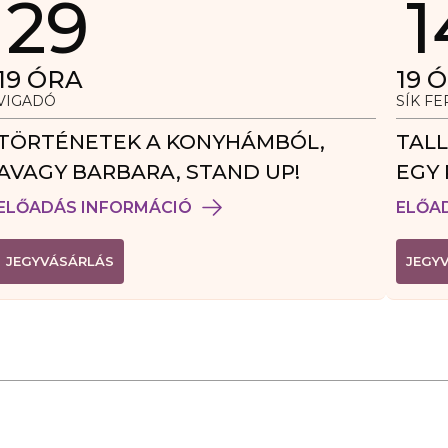
29
1
19
ÓRA
19
Ó
VIGADÓ
SÍK F
TÖRTÉNETEK A KONYHÁMBÓL,
TALL
AVAGY BARBARA, STAND UP!
EGY 
VEN
ELŐADÁS INFORMÁCIÓ
ELŐA
(
JEGYVÁSÁRLÁS
JEGY
L
I
N
K
Ú
J
A