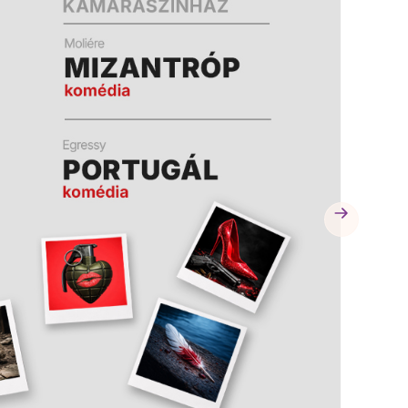
A
A
K
K
B
B
A
A
N
N
N
N
Y
Y
Í
Í
L
L
I
I
K
K
M
M
E
E
G
G
)
)