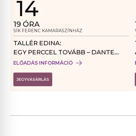
14
19
ÓRA
SÍK FERENC KAMARASZÍNHÁZ
TALLÉR EDINA:
EGY PERCCEL TOVÁBB – DANTE
VENDÉGJÁTÉK
ELŐADÁS INFORMÁCIÓ
(
JEGYVÁSÁRLÁS
L
I
N
K
Ú
J
A