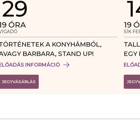
29
1
19
ÓRA
19
Ó
VIGADÓ
SÍK F
TÖRTÉNETEK A KONYHÁMBÓL,
TALL
AVAGY BARBARA, STAND UP!
EGY 
VEN
ELŐADÁS INFORMÁCIÓ
ELŐA
(
JEGYVÁSÁRLÁS
JEGY
L
I
N
K
Ú
J
A