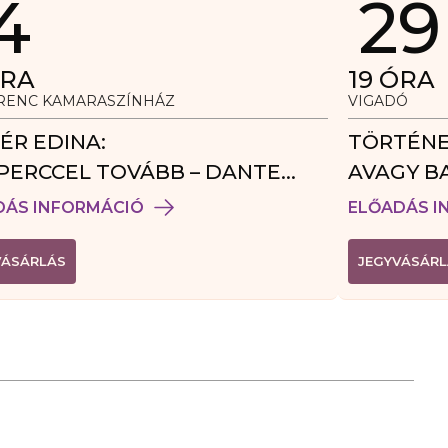
4
29
RA
19
ÓRA
ERENC KAMARASZÍNHÁZ
VIGADÓ
ÉR EDINA:
TÖRTÉNE
PERCCEL TOVÁBB – DANTE
AVAGY B
DÉGJÁTÉK
DÁS INFORMÁCIÓ
ELŐADÁS I
(
VÁSÁRLÁS
JEGYVÁSÁRL
L
I
N
K
Ú
J
A