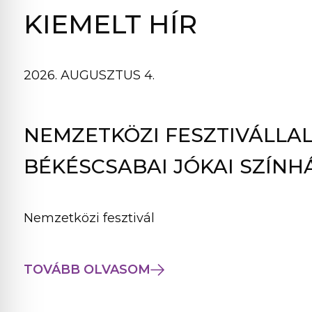
B
KIEMELT HÍR
L
A
K
2026. AUGUSZTUS 4.
B
A
N
NEMZETKÖZI FESZTIVÁLLAL
N
Y
BÉKÉSCSABAI JÓKAI SZÍNH
Í
L
I
Nemzetközi fesztivál
K
M
E
TOVÁBB OLVASOM
G
)