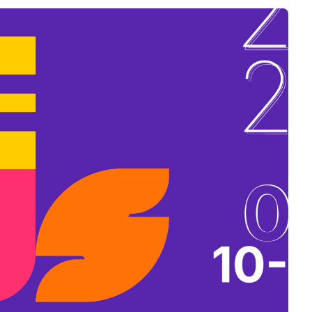
B
L
A
K
B
A
N
N
Y
Í
L
I
K
M
E
G
)