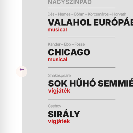
ÉS
MŰSOR