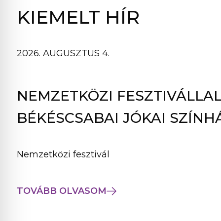
B
KIEMELT HÍR
L
A
K
2026. AUGUSZTUS 4.
B
A
N
NEMZETKÖZI FESZTIVÁLLAL
N
Y
BÉKÉSCSABAI JÓKAI SZÍNH
Í
L
I
Nemzetközi fesztivál
K
M
E
TOVÁBB OLVASOM
G
)