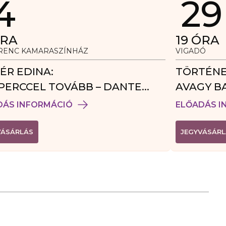
4
29
RA
19
ÓRA
ERENC KAMARASZÍNHÁZ
VIGADÓ
ÉR EDINA:
TÖRTÉNE
PERCCEL TOVÁBB – DANTE
AVAGY B
DÉGJÁTÉK
DÁS INFORMÁCIÓ
ELŐADÁS I
(
VÁSÁRLÁS
JEGYVÁSÁRL
L
I
N
K
Ú
J
A