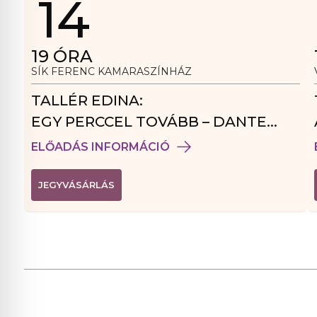
14
19
ÓRA
SÍK FERENC KAMARASZÍNHÁZ
TALLÉR EDINA:
EGY PERCCEL TOVÁBB – DANTE
VENDÉGJÁTÉK
ELŐADÁS INFORMÁCIÓ
(
JEGYVÁSÁRLÁS
L
I
N
K
Ú
J
A