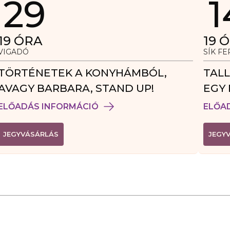
29
1
19
ÓRA
19
Ó
VIGADÓ
SÍK F
TÖRTÉNETEK A KONYHÁMBÓL,
TALL
AVAGY BARBARA, STAND UP!
EGY 
VEN
ELŐADÁS INFORMÁCIÓ
ELŐA
(
JEGYVÁSÁRLÁS
JEGY
L
I
N
K
Ú
J
A