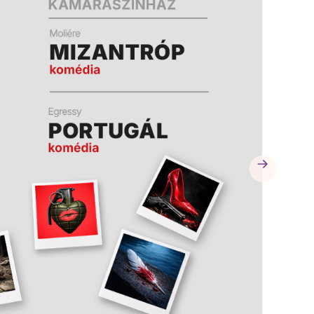
A
A
K
K
B
B
A
A
N
N
N
N
Y
Y
Í
Í
L
L
I
I
K
K
M
M
E
E
G
G
)
)