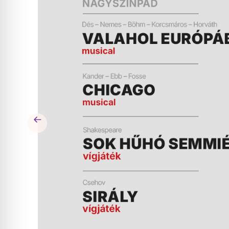
ÉS
MŰSOR