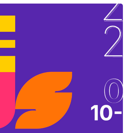
B
L
A
K
B
A
N
N
Y
Í
L
I
K
M
E
G
)