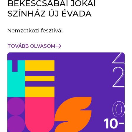
BÉKÉSCSABAI JÓKAI
K
M
SZÍNHÁZ ÚJ ÉVADA
E
G
)
Nemzetközi fesztivál
TOVÁBB OLVASOM