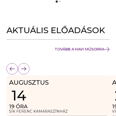
Y
N
Í
Y
L
Í
I
L
K
I
M
K
E
AKTUÁLIS ELŐADÁSOK
M
G
E
)
G
)
TOVÁBB A HAVI MŰSORRA
AUGUSZTUS
14
19
ÓRA
1
SÍK FERENC KAMARASZÍNHÁZ
V