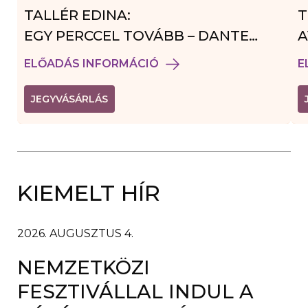
TALLÉR EDINA:
T
EGY PERCCEL TOVÁBB – DANTE
A
VENDÉGJÁTÉK
ELŐADÁS INFORMÁCIÓ
E
(
JEGYVÁSÁRLÁS
L
I
N
K
Ú
J
A
KIEMELT HÍR
B
L
A
K
B
2026. AUGUSZTUS 4.
A
N
NEMZETKÖZI
N
Y
Í
FESZTIVÁLLAL INDUL A
L
I