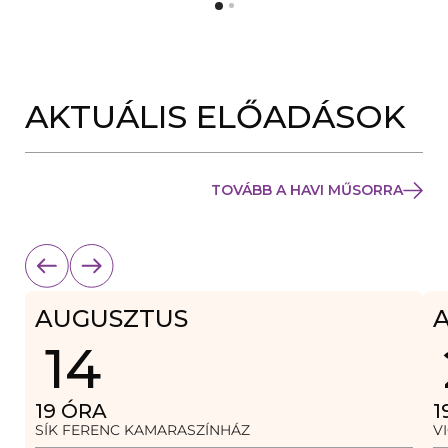
Y
N
Í
Y
L
Í
I
L
K
I
M
K
E
AKTUÁLIS ELŐADÁSOK
M
G
E
)
G
)
TOVÁBB A HAVI MŰSORRA
AUGUSZTUS
14
19
ÓRA
1
SÍK FERENC KAMARASZÍNHÁZ
V