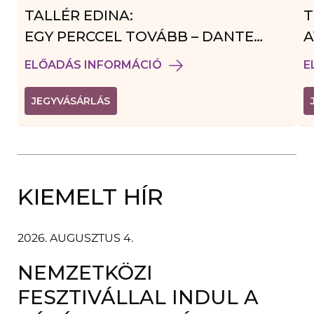
TALLÉR EDINA:
T
EGY PERCCEL TOVÁBB – DANTE
A
VENDÉGJÁTÉK
ELŐADÁS INFORMÁCIÓ
E
(
JEGYVÁSÁRLÁS
L
I
N
K
Ú
J
A
KIEMELT HÍR
B
L
A
K
B
2026. AUGUSZTUS 4.
A
N
NEMZETKÖZI
N
Y
Í
FESZTIVÁLLAL INDUL A
L
I