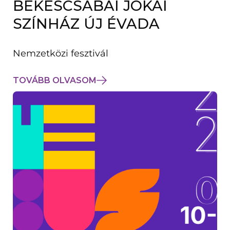
BÉKÉSCSABAI JÓKAI
K
M
SZÍNHÁZ ÚJ ÉVADA
E
G
)
Nemzetközi fesztivál
TOVÁBB OLVASOM