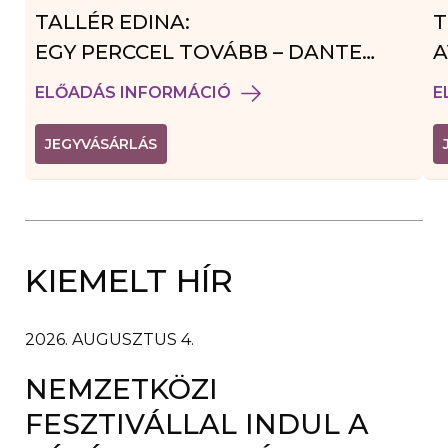
TALLÉR EDINA:
T
EGY PERCCEL TOVÁBB – DANTE
A
VENDÉGJÁTÉK
ELŐADÁS INFORMÁCIÓ
E
(
JEGYVÁSÁRLÁS
L
I
N
K
Ú
J
A
KIEMELT HÍR
B
L
A
K
B
2026. AUGUSZTUS 4.
A
N
NEMZETKÖZI
N
Y
Í
FESZTIVÁLLAL INDUL A
L
I