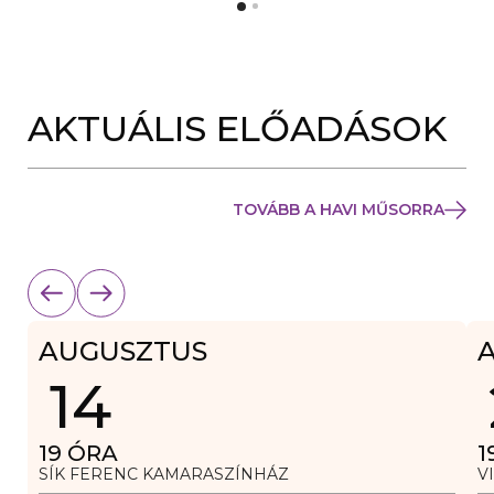
Y
N
Í
Y
L
Í
I
L
K
I
M
K
E
AKTUÁLIS ELŐADÁSOK
M
G
E
)
G
)
TOVÁBB A HAVI MŰSORRA
AUGUSZTUS
14
19
ÓRA
1
SÍK FERENC KAMARASZÍNHÁZ
V