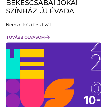
BÉKÉSCSABAI JÓKAI
K
M
SZÍNHÁZ ÚJ ÉVADA
E
G
)
Nemzetközi fesztivál
TOVÁBB OLVASOM