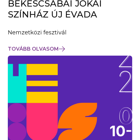
BÉKÉSCSABAI JÓKAI
K
M
SZÍNHÁZ ÚJ ÉVADA
E
G
)
Nemzetközi fesztivál
TOVÁBB OLVASOM