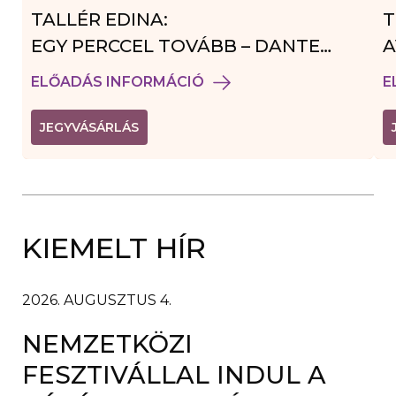
TALLÉR EDINA:
T
EGY PERCCEL TOVÁBB – DANTE
A
VENDÉGJÁTÉK
ELŐADÁS INFORMÁCIÓ
E
(
JEGYVÁSÁRLÁS
L
I
N
K
Ú
J
A
KIEMELT HÍR
B
L
A
K
B
2026. AUGUSZTUS 4.
A
N
NEMZETKÖZI
N
Y
Í
FESZTIVÁLLAL INDUL A
L
I