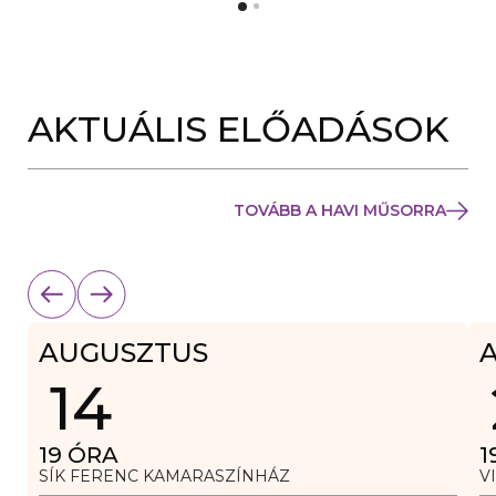
Y
N
Í
Y
L
Í
I
L
K
I
M
K
E
AKTUÁLIS ELŐADÁSOK
M
G
E
)
G
)
TOVÁBB A HAVI MŰSORRA
AUGUSZTUS
14
19
ÓRA
1
SÍK FERENC KAMARASZÍNHÁZ
V