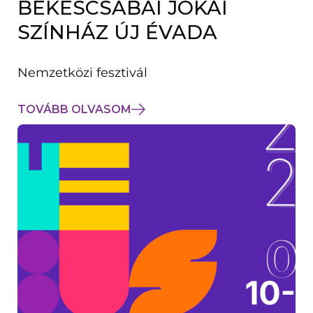
BÉKÉSCSABAI JÓKAI
K
M
SZÍNHÁZ ÚJ ÉVADA
E
G
)
Nemzetközi fesztivál
TOVÁBB OLVASOM