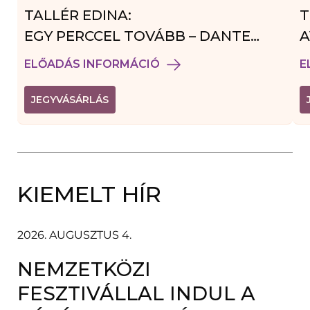
TALLÉR EDINA:
T
EGY PERCCEL TOVÁBB – DANTE
A
VENDÉGJÁTÉK
ELŐADÁS INFORMÁCIÓ
E
(
JEGYVÁSÁRLÁS
L
I
N
K
Ú
J
A
KIEMELT HÍR
B
L
A
K
B
2026. AUGUSZTUS 4.
A
N
NEMZETKÖZI
N
Y
Í
FESZTIVÁLLAL INDUL A
L
I