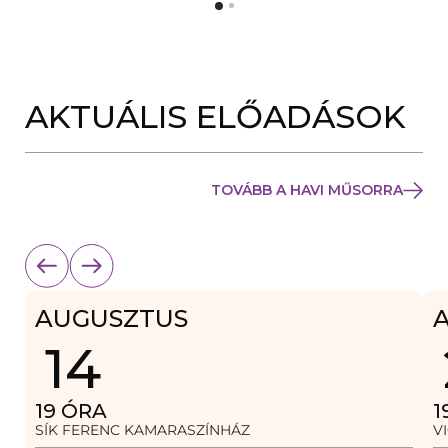
Y
N
Í
Y
L
Í
I
L
K
I
M
K
E
AKTUÁLIS ELŐADÁSOK
M
G
E
)
G
)
TOVÁBB A HAVI MŰSORRA
AUGUSZTUS
14
19
ÓRA
1
SÍK FERENC KAMARASZÍNHÁZ
V