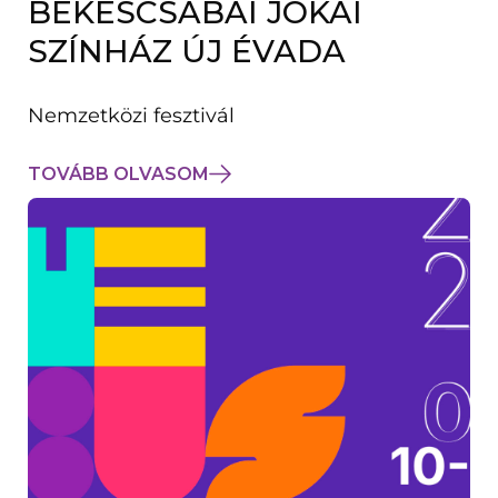
BÉKÉSCSABAI JÓKAI
K
M
SZÍNHÁZ ÚJ ÉVADA
E
G
)
Nemzetközi fesztivál
TOVÁBB OLVASOM