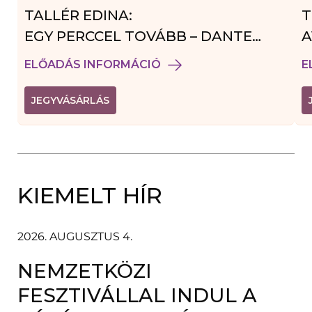
TALLÉR EDINA:
T
EGY PERCCEL TOVÁBB – DANTE
A
VENDÉGJÁTÉK
ELŐADÁS INFORMÁCIÓ
E
(
JEGYVÁSÁRLÁS
L
I
N
K
Ú
J
A
KIEMELT HÍR
B
L
A
K
B
2026. AUGUSZTUS 4.
A
N
NEMZETKÖZI
N
Y
Í
FESZTIVÁLLAL INDUL A
L
I