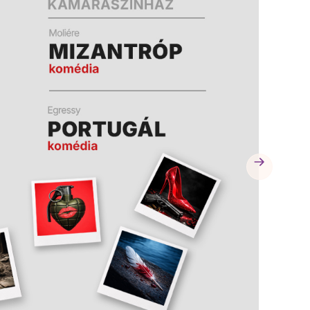
A
A
K
K
B
B
A
A
N
N
N
N
Y
Y
Í
Í
L
L
I
I
K
K
M
M
E
E
G
G
)
)