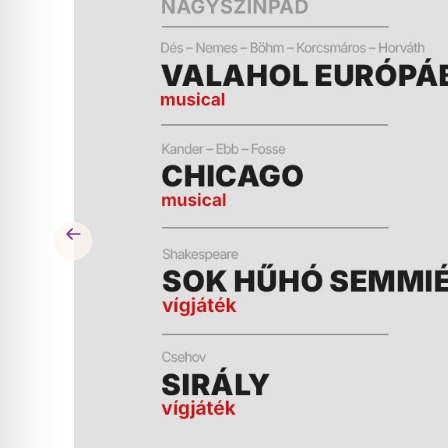
ÉS
MŰSOR