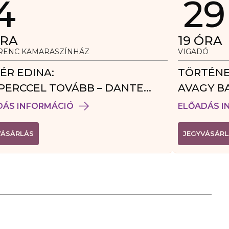
4
29
RA
19
ÓRA
ERENC KAMARASZÍNHÁZ
VIGADÓ
ÉR EDINA:
TÖRTÉNE
PERCCEL TOVÁBB – DANTE
AVAGY B
DÉGJÁTÉK
DÁS INFORMÁCIÓ
ELŐADÁS I
(
VÁSÁRLÁS
JEGYVÁSÁRL
L
I
N
K
Ú
J
A