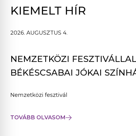
B
KIEMELT HÍR
L
A
K
2026. AUGUSZTUS 4.
B
A
N
NEMZETKÖZI FESZTIVÁLLAL
N
Y
BÉKÉSCSABAI JÓKAI SZÍNH
Í
L
I
Nemzetközi fesztivál
K
M
E
TOVÁBB OLVASOM
G
)