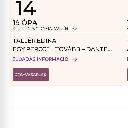
14
19
ÓRA
SÍK FERENC KAMARASZÍNHÁZ
TALLÉR EDINA:
EGY PERCCEL TOVÁBB – DANTE
VENDÉGJÁTÉK
ELŐADÁS INFORMÁCIÓ
(
JEGYVÁSÁRLÁS
L
I
N
K
Ú
J
A