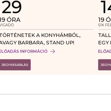
29
1
19
ÓRA
19
Ó
VIGADÓ
SÍK F
TÖRTÉNETEK A KONYHÁMBÓL,
TALL
AVAGY BARBARA, STAND UP!
EGY 
VEN
ELŐADÁS INFORMÁCIÓ
ELŐA
(
JEGYVÁSÁRLÁS
JEGY
L
I
N
K
Ú
J
A