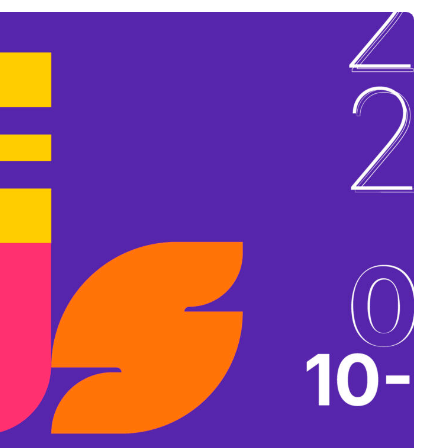
B
L
A
K
B
A
N
N
Y
Í
L
I
K
M
E
G
)