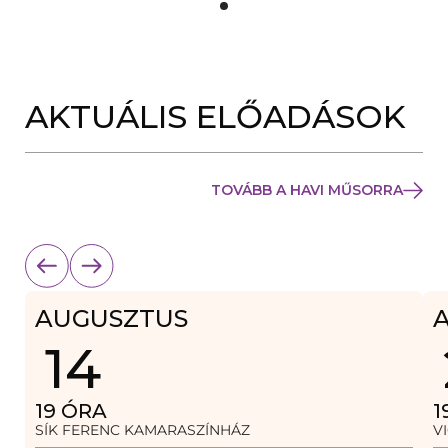
Y
Í
L
I
K
M
E
AKTUÁLIS ELŐADÁSOK
G
)
TOVÁBB A HAVI MŰSORRA
AUGUSZTUS
14
19
ÓRA
1
SÍK FERENC KAMARASZÍNHÁZ
V