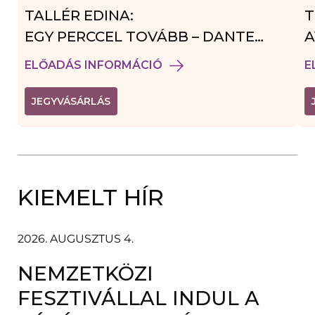
TALLÉR EDINA:
T
EGY PERCCEL TOVÁBB – DANTE
A
VENDÉGJÁTÉK
ELŐADÁS INFORMÁCIÓ
E
(
JEGYVÁSÁRLÁS
L
I
N
K
Ú
J
A
KIEMELT HÍR
B
L
A
K
B
2026. AUGUSZTUS 4.
A
N
NEMZETKÖZI
N
Y
Í
FESZTIVÁLLAL INDUL A
L
I