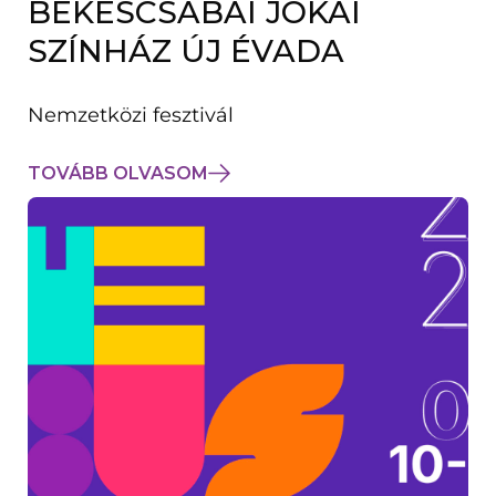
BÉKÉSCSABAI JÓKAI
K
M
SZÍNHÁZ ÚJ ÉVADA
E
G
)
Nemzetközi fesztivál
TOVÁBB OLVASOM