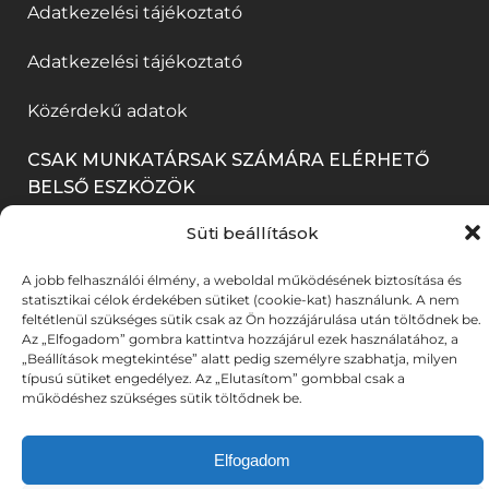
e
í
Adatkezelési tájékoztató
n
m
l
i
g
l
n
e
a
k
Adatkezelési tájékoztató
)
i
y
g
k
m
k
Közérdekű adatok
í
)
b
e
m
l
a
CSAK MUNKATÁRSAK SZÁMÁRA ELÉRHETŐ
g
e
BELSŐ ESZKÖZÖK
i
n
)
g
k
n
Süti beállítások
BELÉPÉS
)
m
y
A jobb felhasználói élmény, a weboldal működésének biztosítása és
e
í
statisztikai célok érdekében sütiket (cookie-kat) használunk. A nem
feltétlenül szükséges sütik csak az Ön hozzájárulása után töltődnek be.
g
l
Az „Elfogadom” gombra kattintva hozzájárul ezek használatához, a
© 2025. Békéscsabai Jókai Színház. Minden jog
„Beállítások megtekintése” alatt pedig személyre szabhatja, milyen
)
i
fenntartva. Fotókat készítette: A-TEAM | UX stratégia &
típusú sütiket engedélyez. Az „Elutasítom” gombbal csak a
(link
(link
működéshez szükséges sütik töltődnek be.
tervezés:
DZS
| Weboldalt fejlesztette:
DYV
k
új
új
m
ablakban
ablakban
Elfogadom
nyílik
nyílik
e