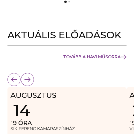
Y
N
Í
Y
L
Í
I
L
K
I
M
K
E
AKTUÁLIS ELŐADÁSOK
M
G
E
)
G
)
TOVÁBB A HAVI MŰSORRA
AUGUSZTUS
14
19
ÓRA
1
SÍK FERENC KAMARASZÍNHÁZ
V