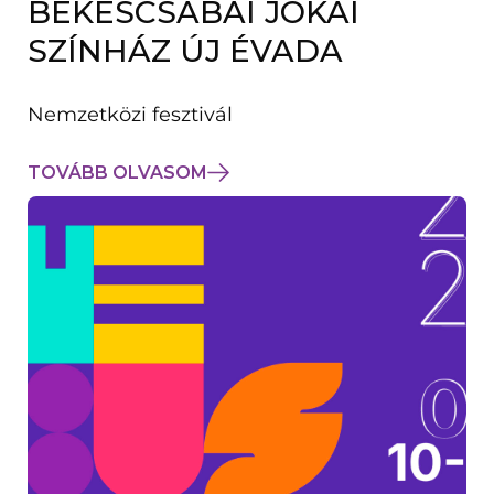
BÉKÉSCSABAI JÓKAI
K
M
SZÍNHÁZ ÚJ ÉVADA
E
G
)
Nemzetközi fesztivál
TOVÁBB OLVASOM