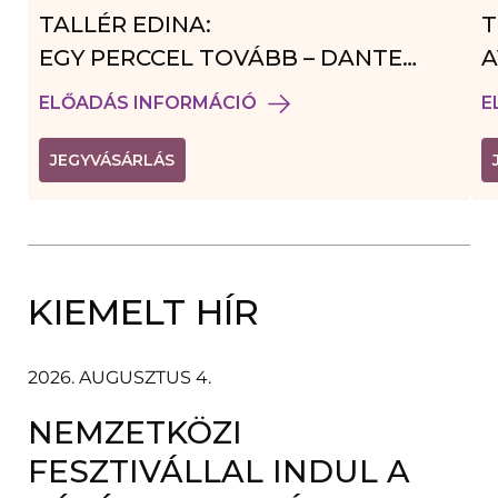
TALLÉR EDINA:
T
EGY PERCCEL TOVÁBB – DANTE
A
VENDÉGJÁTÉK
ELŐADÁS INFORMÁCIÓ
E
(
JEGYVÁSÁRLÁS
L
I
N
K
Ú
J
A
KIEMELT HÍR
B
L
A
K
B
2026. AUGUSZTUS 4.
A
N
NEMZETKÖZI
N
Y
Í
FESZTIVÁLLAL INDUL A
L
I