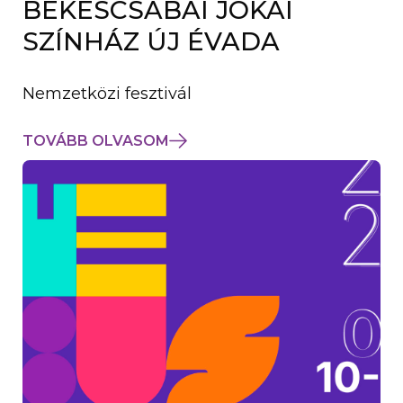
BÉKÉSCSABAI JÓKAI
K
M
SZÍNHÁZ ÚJ ÉVADA
E
G
)
Nemzetközi fesztivál
TOVÁBB OLVASOM