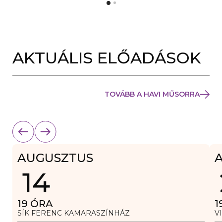
Y
N
Í
Y
L
Í
I
L
K
I
M
K
E
AKTUÁLIS ELŐADÁSOK
M
G
E
)
G
)
TOVÁBB A HAVI MŰSORRA
AUGUSZTUS
14
19
ÓRA
1
SÍK FERENC KAMARASZÍNHÁZ
V