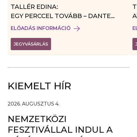
TALLÉR EDINA:
T
EGY PERCCEL TOVÁBB – DANTE
A
VENDÉGJÁTÉK
ELŐADÁS INFORMÁCIÓ
E
(
JEGYVÁSÁRLÁS
L
I
N
K
Ú
J
A
KIEMELT HÍR
B
L
A
K
B
2026. AUGUSZTUS 4.
A
N
NEMZETKÖZI
N
Y
Í
FESZTIVÁLLAL INDUL A
L
I