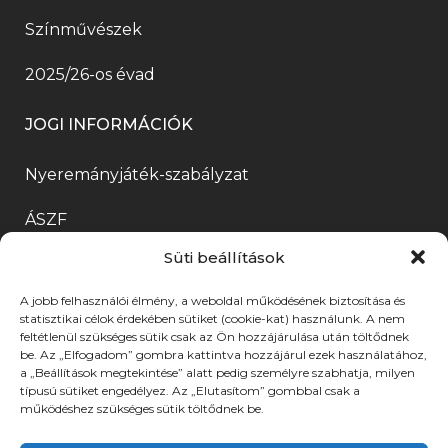
n
k
l
a
j
l
Színművészek
y
b
a
n
a
i
í
a
k
n
2025/26-os évad
b
n
l
n
b
y
l
k
JOGI INFORMÁCIÓK
i
n
a
í
a
ú
k
y
n
l
k
Nyeremányjáték-szabályzat
j
m
í
n
i
b
a
ÁSZF
e
l
y
k
a
b
Süti beállítások
g
i
í
m
Adatkezelési tájékoztató
n
l
)
k
l
e
n
a
A jobb felhasználói élmény, a weboldal működésének biztosítása és
Adatkezelési tájékoztató
statisztikai célok érdekében sütiket (cookie-kat) használunk. A nem
m
i
g
y
k
feltétlenül szükséges sütik csak az Ön hozzájárulása után töltődnek
Közérdekű adatok
e
be. Az „Elfogadom” gombra kattintva hozzájárul ezek használatához,
k
)
í
b
a „Beállítások megtekintése” alatt pedig személyre szabhatja, milyen
g
m
típusú sütiket engedélyez. Az „Elutasítom” gombbal csak a
l
a
CSAK MUNKATÁRSAK SZÁMÁRA ELÉRHETŐ
működéshez szükséges sütik töltődnek be.
)
e
BELSŐ ESZKÖZÖK
i
n