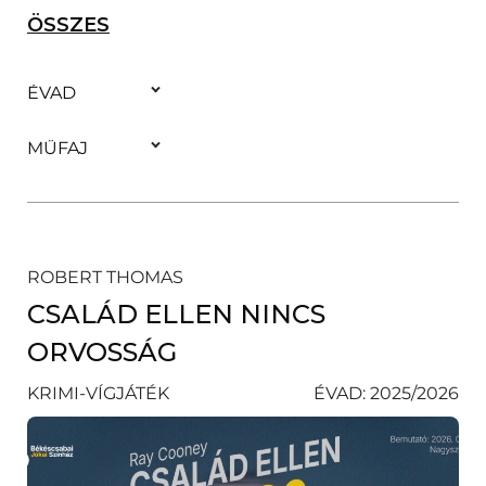
ÉVAD
MŰFAJ
ÖSSZES
SZŰRŐ
SZŰRŐ
ROBERT THOMAS
CSALÁD ELLEN NINCS
ORVOSSÁG
KRIMI-VÍGJÁTÉK
ÉVAD: 2025/2026