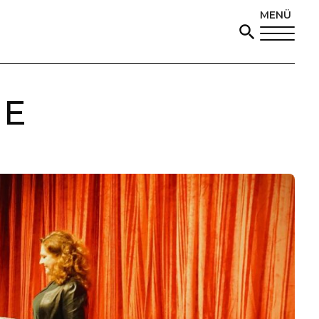
MENÜ
ME