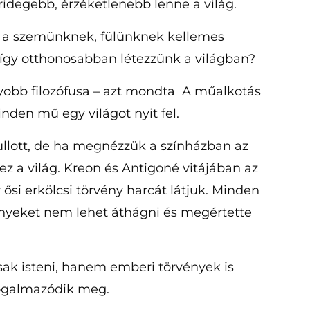
 ridegebb, érzéketlenebb lenne a világ.
gy a szemünknek, fülünknek kellemes
így otthonosabban létezzünk a világban?
yobb filozófusa – azt mondta A műalkotás
den mű egy világot nyit fel.
ullott, de ha megnézzük a színházban az
z a világ. Kreon és Antigoné vitájában az
 ősi erkölcsi törvény harcát látjuk. Minden
vényeket nem lehet áthágni és megértette
k isteni, hanem emberi törvények is
fogalmazódik meg.