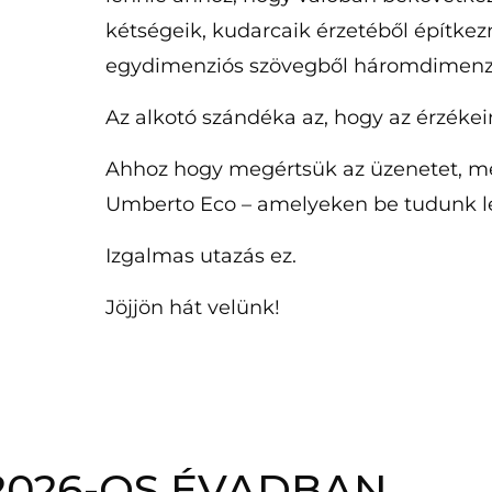
kétségeik, kudarcaik érzetéből építkezn
egydimenziós szövegből háromdimenzió
Az alkotó szándéka az, hogy az érzékei
Ahhoz hogy megértsük az üzenetet, meg
Umberto Eco – amelyeken be tudunk lé
Izgalmas utazás ez.
Jöjjön hát velünk!
2026-OS ÉVADBAN