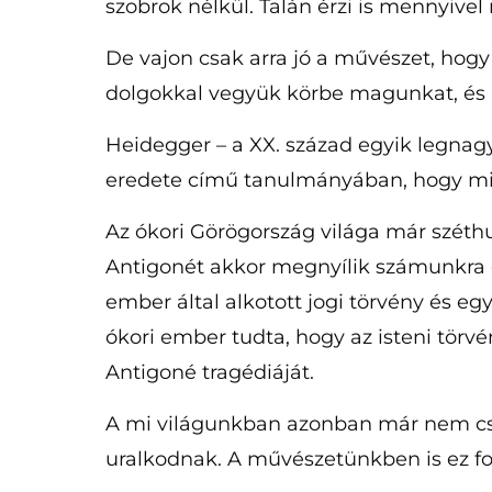
szobrok nélkül. Talán érzi is mennyivel
De vajon csak arra jó a művészet, ho
dolgokkal vegyük körbe magunkat, és 
Heidegger – a XX. század egyik legnag
eredete című tanulmányában, hogy min
Az ókori Görögország világa már széth
Antigonét akkor megnyílik számunkra e
ember által alkotott jogi törvény és egy
ókori ember tudta, hogy az isteni tör
Antigoné tragédiáját.
A mi világunkban azonban már nem csa
uralkodnak. A művészetünkben is ez 