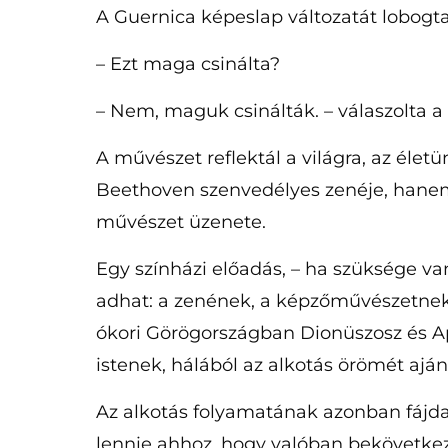
A Guernica képeslap változatát lobogt
– Ezt maga csinálta?
– Nem, maguk csinálták. – válaszolta a 
A művészet reflektál a világra, az él
Beethoven szenvedélyes zenéje, hanem
művészet üzenete.
Egy színházi előadás, – ha szüksége v
adhat: a zenének, a képzőművészetnek,
ókori Görögországban Dionüszosz és Apo
istenek, hálából az alkotás örömét ajá
Az alkotás folyamatának azonban fájd
lennie ahhoz, hogy valóban bekövetkezz