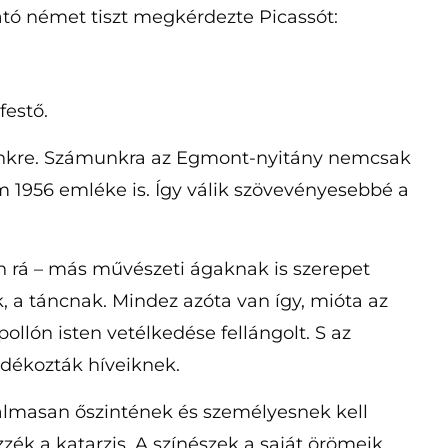
ató német tiszt megkérdezte Picassót:
festő.
etünkre. Számunkra az Egmont-nyitány nemcsak
 1956 emléke is. Így válik szövevényesebbé a
an rá – más művészeti ágaknak is szerepet
 a táncnak. Mindez azóta van így, mióta az
llón isten vetélkedése fellángolt. S az
ndékozták híveiknek.
almasan őszintének és személyesnek kell
ék a katarzis. A színészek a saját örömeik,