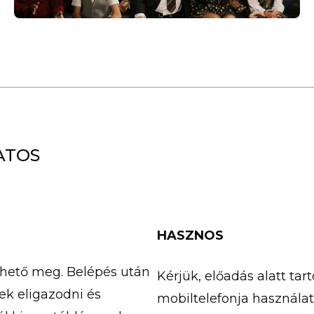
ANGYALOK SZÁRNYALÁSA
ATOS
HASZNOS
thető meg. Belépés után
Kérjük, előadás alatt ta
ek eligazodni és
mobiltelefonja használatá