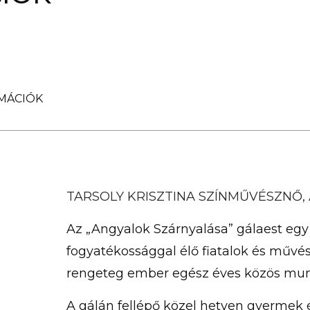
RMÁCIÓK
TARSOLY KRISZTINA SZÍNMŰVÉSZNŐ,
Az „Angyalok Szárnyalása” gálaest eg
fogyatékossággal élő fiatalok és művé
rengeteg ember egész éves közös mu
A gálán fellépő közel hetven gyermek é