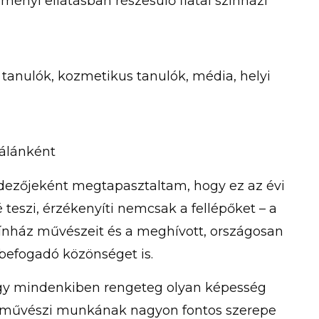
ményi ellátásban részesülő fiatal színházi
 tanulók, kozmetikus tanulók, média, helyi
álánként
ndezőjeként megtapasztaltam, hogy ez az évi
é teszi, érzékenyíti nemcsak a fellépőket – a
Színház művészeit és a meghívott, országosan
 befogadó közönséget is.
hogy mindenkiben rengeteg olyan képesség
 a művészi munkának nagyon fontos szerepe