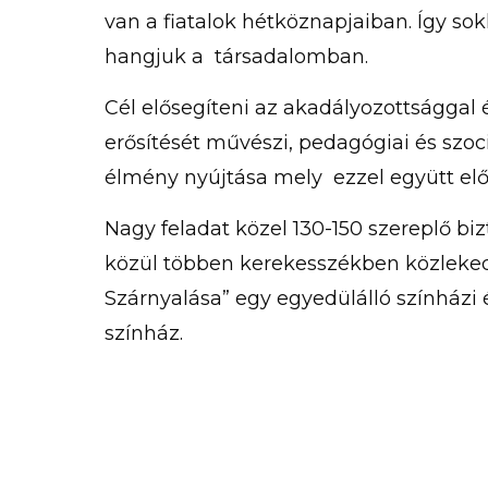
van a fiatalok hétköznapjaiban. Így so
hangjuk a társadalomban.
Cél elősegíteni az akadályozottsággal 
erősítését művészi, pedagógiai és szoci
élmény nyújtása mely ezzel együtt előse
Nagy feladat közel 130-150 szereplő b
közül többen kerekesszékben közlek
Szárnyalása” egy egyedülálló színházi 
színház.