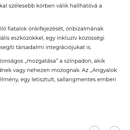
kkal szélesebb körben válik hallhatóvá a
élő fiatalok önkifejezését, önbizalmának
ális eszközökkel, egy inkluzív közösségi
gíti társadalmi integrációjukat is.
iztonságos „mozgatása” a színpadon, akik
ednek vagy nehezen mozognak. Az „Angyalok
élmény, egy letisztult, sallangmentes emberi