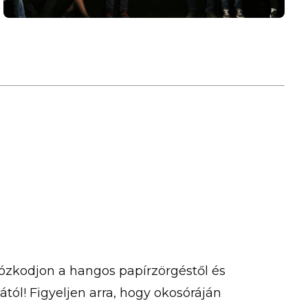
ANGYALOK SZÁRNYALÁSA
rtózkodjon a hangos papírzörgéstől és
tól! Figyeljen arra, hogy okosóráján