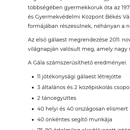
többségében gyermekkoruk óta az 1979-
és Gyermekvédelmi Központ Békés Vá
formájában részesülnek, néhányan a na
Az első gálaest megrendezése 2011. no
világnapján valósult meg, amely nagy si
A Gála számszerűsíthető eredményei:
11 jótékonysági gálaest létrejötte
3 általános és 2 középiskolás csop
2 táncegyüttes
40 helyi és 40 országosan elismert
40 önkéntes segítő munkája