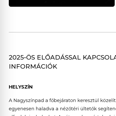
A
ANGYALOK SZÁRNYALÁSA
2025-ÖS ELŐADÁSSAL KAPCSOL
INFORMÁCIÓK
HELYSZÍN
A Nagyszínpad a főbejáraton keresztül közelí
egyenesen haladva a nézőtéri ültetők segíten