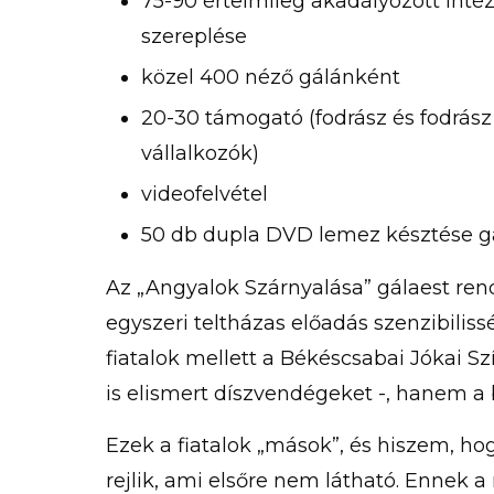
75-90 értelmileg akadályozott intéz
szereplése
közel 400 néző gálánként
20-30 támogató (fodrász és fodrász
vállalkozók)
videofelvétel
50 db dupla DVD lemez késztése g
Az „Angyalok Szárnyalása” gálaest re
egyszeri teltházas előadás szenzibiliss
fiatalok mellett a Békéscsabai Jókai 
is elismert díszvendégeket -, hanem a
Ezek a fiatalok „mások”, és hiszem, 
rejlik, ami elsőre nem látható. Ennek