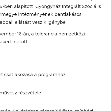
ben alapított Gyöngyház Integrált Szociális
rmegye intézményének bentlakásos
ppali ellátást veszik igénybe.
vember 16-án, a tolerancia nemzetközi
kert aratott.
ort csatlakozása a programhoz
 művész részvétele