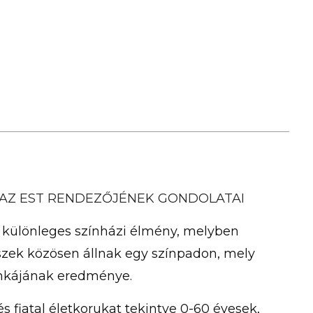
 AZ EST RENDEZŐJÉNEK GONDOLATAI
y különleges színházi élmény, melyben
szek közösen állnak egy színpadon, mely
nkájának eredménye.
s fiatal életkorukat tekintve 0-60 évesek,