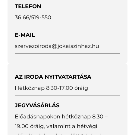
TELEFON
i
n
36 66/519-550
k
E-MAIL
ú
szervezoiroda@jokaiszinhaz.hu
j
a
b
l
AZ IRODA NYITVATARTÁSA
a
Hétköznap 8.30-17.00 óráig
k
b
JEGYVÁSÁRLÁS
a
Előadásnapokon hétköznap 8.30 –
n
19.00 óráig, valamint a hétvégi
n