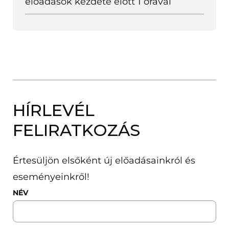
előadások kezdete előtt 1 órával
y
í
l
i
k
m
HÍRLEVÉL
e
FELIRATKOZÁS
g
)
Értesüljön elsőként új előadásainkról és
eseményeinkről!
NÉV