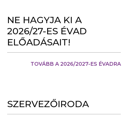
J
A
B
L
NE HAGYJA KI A
A
K
2026/27-ES ÉVAD
B
A
N
ELŐADÁSAIT!
N
Y
Í
L
I
TOVÁBB A 2026/2027-ES ÉVADRA
K
M
E
G
)
SZERVEZŐIRODA