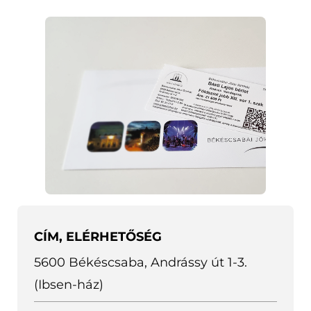
CÍM, ELÉRHETŐSÉG
5600 Békéscsaba, Andrássy út 1-3.
(
(Ibsen-ház)
l