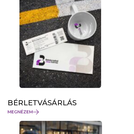
BÉRLETVÁSÁRLÁS
(
MEGNÉZEM
L
I
N
K