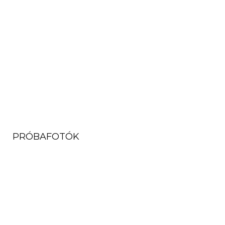
PRÓBAFOTÓK
( 7 KÉP MEGTEKINTÉSE )