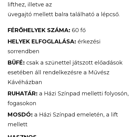
lifthez, illetve az
üvegajtó mellett balra található a lépcső.
FÉRŐHELYEK SZÁMA:
60 fő
HELYEK ELFOGLALÁSA:
érkezési
sorrendben
BÜFÉ:
csak a szünettel játszott előadások
esetében áll rendelkezésre a Művész
Kávéházban
RUHATÁR:
a Házi Színpad melletti folyosón,
fogasokon
MOSDÓ:
a Házi Színpad emeletén, a lift
mellett