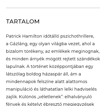
TARTALOM
Patrick Hamilton időtálló pszichothrillere,
a Gázláng, egy olyan világba vezet, ahol a
bizalom törékeny, az emlékek meginognak,
és minden árnyék mögött rejtett szándékok
lapulnak. A történet középpontjában egy
látszólag boldog házaspár áll, ám a
mindennapok felszíne alatt alattomos
manipuláció és láthatatlan lelki hadviselés
zajlik. Különös „véletlenek”: elhalványuló
fények és kételyt ébresztő megjegyzések