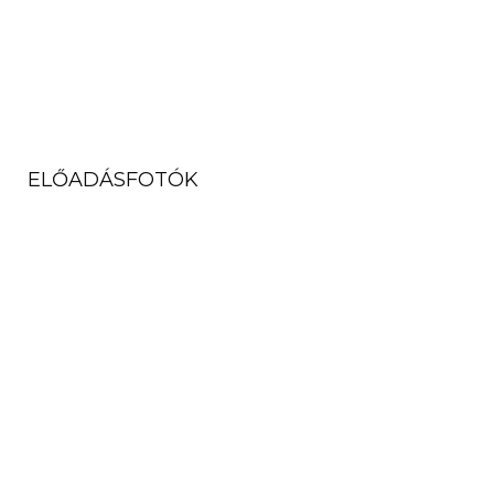
ELŐADÁSFOTÓK
( 7 KÉP MEGTEKINTÉSE )