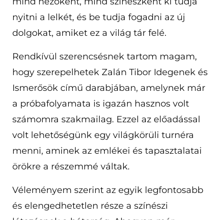
mind nézőként, mind színészként ki tudja
nyitni a lelkét, és be tudja fogadni az új
dolgokat, amiket ez a világ tár felé.
Rendkívül szerencsésnek tartom magam,
hogy szerepelhetek Zalán Tibor Idegenek és
Ismerősök című darabjában, amelynek már
a próbafolyamata is igazán hasznos volt
számomra szakmailag. Ezzel az előadással
volt lehetőségünk egy világkörüli turnéra
menni, aminek az emlékei és tapasztalatai
örökre a részemmé váltak.
Véleményem szerint az egyik legfontosabb
és elengedhetetlen része a színészi