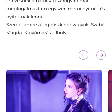
létezésnek a bátorság. Ahogyan már
megfogalmaztam egyszer, merni nyitni – és
nyitottnak lenni.
Szerep, amire a legbüszkébb vagyok: Szabó
Magda: Kígyómarás – Iboly