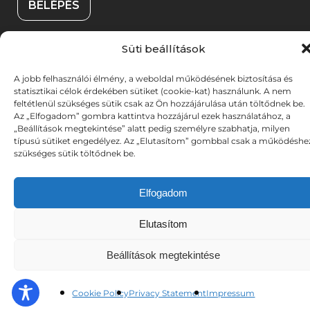
BELÉPÉS
)
m
y
e
í
Süti beállítások
g
l
© 2025. Békéscsabai Jókai Színház. Minden jog
A jobb felhasználói élmény, a weboldal működésének biztosítása és
)
i
fenntartva. Fotókat készítette: A-TEAM | UX stratégia &
statisztikai célok érdekében sütiket (cookie-kat) használunk. A nem
(link
(link
tervezés:
DZS
| Weboldalt fejlesztette:
DYV
k
feltétlenül szükséges sütik csak az Ön hozzájárulása után töltődnek be.
Az „Elfogadom” gombra kattintva hozzájárul ezek használatához, a
új
új
m
„Beállítások megtekintése” alatt pedig személyre szabhatja, milyen
ablakban
ablakban
típusú sütiket engedélyez. Az „Elutasítom” gombbal csak a működéshe
nyílik
nyílik
e
szükséges sütik töltődnek be.
meg)
meg)
g
)
Elfogadom
Elutasítom
Beállítások megtekintése
Cookie Policy
Privacy Statement
Impressum