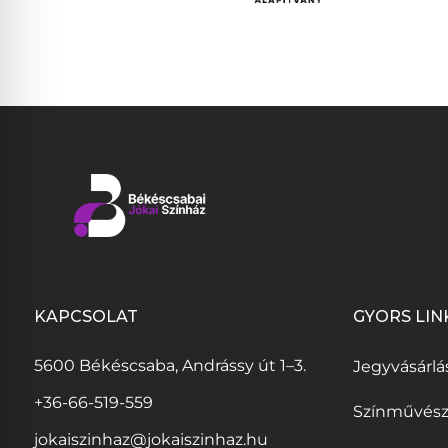
KAPCSOLAT
GYORS LIN
(
5600 Békéscsaba, Andrássy út 1–3.
Jegyvásárlá
l
+36-66-519-559
Színművés
i
jokaiszinhaz@jokaiszinhaz.hu