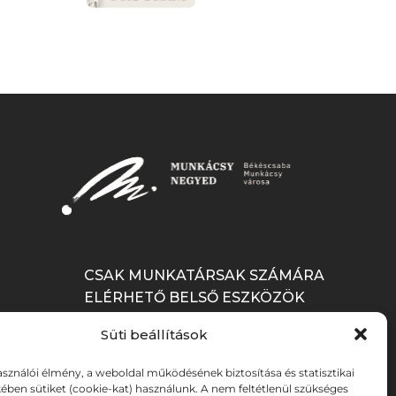
CSAK MUNKATÁRSAK SZÁMÁRA
ELÉRHETŐ BELSŐ ESZKÖZÖK
Süti beállítások
BELÉPÉS
asználói élmény, a weboldal működésének biztosítása és statisztikai
ében sütiket (cookie-kat) használunk. A nem feltétlenül szükséges