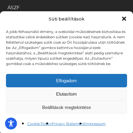
m
í
n
i
b
a
ÁSZF
e
l
y
k
a
b
Süti beállítások
g
i
í
m
Adatkezelési tájékoztató
n
l
)
k
l
e
n
a
A jobb felhasználói élmény, a weboldal működésének biztosítása és
Adatkezelési tájékoztató
statisztikai célok érdekében sütiket (cookie-kat) használunk. A nem
m
i
g
y
k
feltétlenül szükséges sütik csak az Ön hozzájárulása után töltődnek
Közérdekű adatok
e
be. Az „Elfogadom” gombra kattintva hozzájárul ezek
k
)
í
b
használatához, a „Beállítások megtekintése” alatt pedig személyre
g
m
szabhatja, milyen típusú sütiket engedélyez. Az „Elutasítom”
l
a
CSAK MUNKATÁRSAK SZÁMÁRA ELÉRHETŐ
gombbal csak a működéshez szükséges sütik töltődnek be.
)
e
BELSŐ ESZKÖZÖK
i
n
g
k
n
Elfogadom
BELÉPÉS
)
m
y
Elutasítom
e
í
Beállítások megtekintése
g
l
© 2025. Békéscsabai Jókai Színház. Minden jog
)
i
fenntartva. Fotókat készítette: A-TEAM | UX stratégia &
Cookie Policy
Privacy Statement
Impressum
(link
(link
tervezés:
DZS
| Weboldalt fejlesztette:
DYV
k
új
új