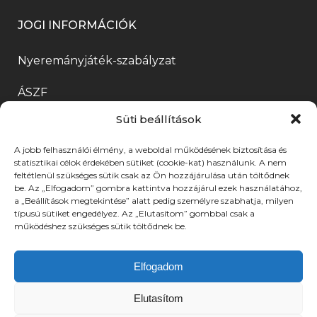
l
n
b
y
l
k
JOGI INFORMÁCIÓK
i
n
a
í
a
ú
k
y
n
l
k
Nyeremányjáték-szabályzat
j
m
í
n
i
b
a
ÁSZF
e
l
y
k
a
b
Süti beállítások
g
i
í
m
Adatkezelési tájékoztató
n
l
)
k
l
e
n
a
A jobb felhasználói élmény, a weboldal működésének biztosítása és
Adatkezelési tájékoztató
statisztikai célok érdekében sütiket (cookie-kat) használunk. A nem
m
i
g
y
k
feltétlenül szükséges sütik csak az Ön hozzájárulása után töltődnek
Közérdekű adatok
e
be. Az „Elfogadom” gombra kattintva hozzájárul ezek használatához,
k
)
í
b
a „Beállítások megtekintése” alatt pedig személyre szabhatja, milyen
g
m
típusú sütiket engedélyez. Az „Elutasítom” gombbal csak a
l
a
CSAK MUNKATÁRSAK SZÁMÁRA ELÉRHETŐ
működéshez szükséges sütik töltődnek be.
)
e
BELSŐ ESZKÖZÖK
i
n
g
k
n
Elfogadom
BELÉPÉS
)
m
y
Elutasítom
e
í