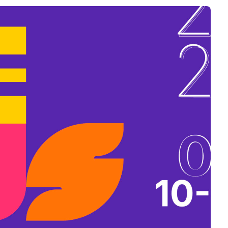
B
L
A
K
B
A
N
N
Y
Í
L
I
K
M
E
G
)