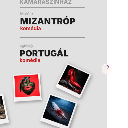
A
A
K
K
B
B
A
A
N
N
N
N
Y
Y
Í
Í
L
L
I
I
K
K
M
M
E
E
G
G
)
)