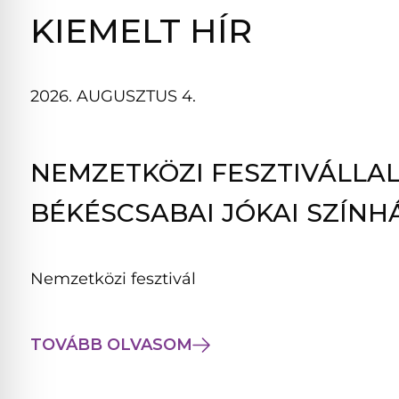
B
KIEMELT HÍR
L
A
K
2026. AUGUSZTUS 4.
B
A
N
NEMZETKÖZI FESZTIVÁLLAL
N
Y
BÉKÉSCSABAI JÓKAI SZÍNH
Í
L
I
Nemzetközi fesztivál
K
M
E
TOVÁBB OLVASOM
G
)