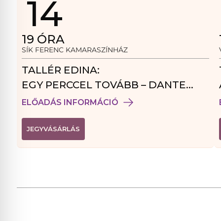
14
19
ÓRA
SÍK FERENC KAMARASZÍNHÁZ
TALLÉR EDINA:
EGY PERCCEL TOVÁBB – DANTE
VENDÉGJÁTÉK
ELŐADÁS INFORMÁCIÓ
(
JEGYVÁSÁRLÁS
L
I
N
K
Ú
J
A