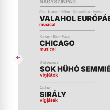
ÉS
MŰSOR