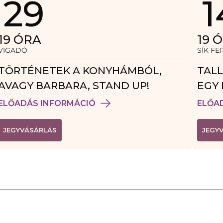
29
1
19
ÓRA
19
Ó
VIGADÓ
SÍK F
TÖRTÉNETEK A KONYHÁMBÓL,
TALL
AVAGY BARBARA, STAND UP!
EGY 
VEN
ELŐADÁS INFORMÁCIÓ
ELŐA
(
JEGYVÁSÁRLÁS
JEGY
L
I
N
K
Ú
J
A