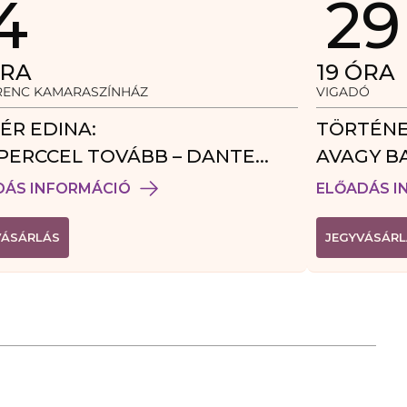
4
29
RA
19
ÓRA
ERENC KAMARASZÍNHÁZ
VIGADÓ
ÉR EDINA:
TÖRTÉNE
PERCCEL TOVÁBB – DANTE
AVAGY B
DÉGJÁTÉK
DÁS INFORMÁCIÓ
ELŐADÁS I
(
VÁSÁRLÁS
JEGYVÁSÁRL
L
I
N
K
Ú
J
A