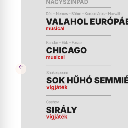
ÉS
MŰSOR