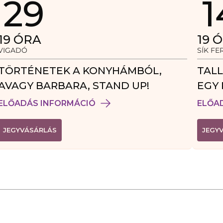
29
1
19
ÓRA
19
Ó
VIGADÓ
SÍK F
TÖRTÉNETEK A KONYHÁMBÓL,
TALL
AVAGY BARBARA, STAND UP!
EGY 
VEN
ELŐADÁS INFORMÁCIÓ
ELŐA
(
JEGYVÁSÁRLÁS
JEGY
L
I
N
K
Ú
J
A