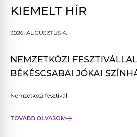
B
KIEMELT HÍR
L
A
K
2026. AUGUSZTUS 4.
B
A
N
NEMZETKÖZI FESZTIVÁLLAL
N
Y
BÉKÉSCSABAI JÓKAI SZÍNH
Í
L
I
Nemzetközi fesztivál
K
M
E
TOVÁBB OLVASOM
G
)