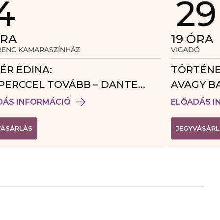
4
29
RA
19
ÓRA
ERENC KAMARASZÍNHÁZ
VIGADÓ
ÉR EDINA:
TÖRTÉNE
PERCCEL TOVÁBB – DANTE
AVAGY B
DÉGJÁTÉK
DÁS INFORMÁCIÓ
ELŐADÁS I
(
VÁSÁRLÁS
JEGYVÁSÁRL
L
I
N
K
Ú
J
A