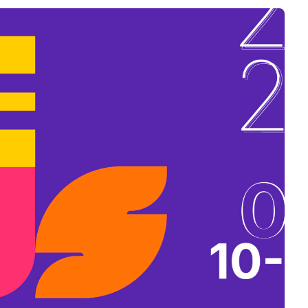
B
L
A
K
B
A
N
N
Y
Í
L
I
K
M
E
G
)