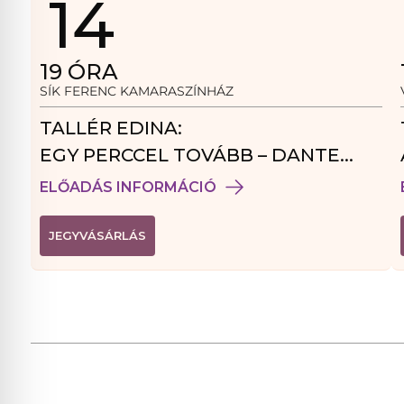
14
19
ÓRA
SÍK FERENC KAMARASZÍNHÁZ
TALLÉR EDINA:
EGY PERCCEL TOVÁBB – DANTE
VENDÉGJÁTÉK
ELŐADÁS INFORMÁCIÓ
(
JEGYVÁSÁRLÁS
L
I
N
K
Ú
J
A