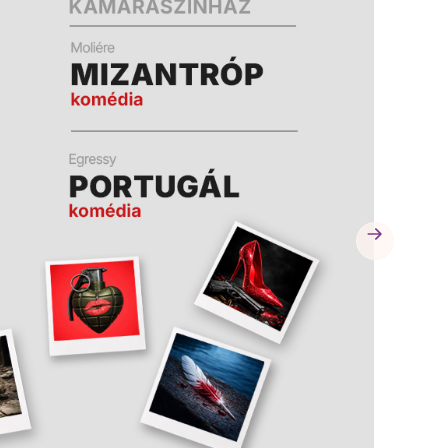
A
A
K
K
B
B
A
A
N
N
N
N
Y
Y
Í
Í
L
L
I
I
K
K
M
M
E
E
G
G
)
)