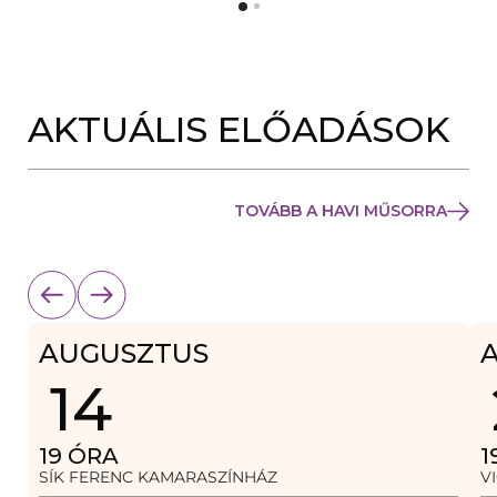
Y
N
Í
Y
L
Í
I
L
K
I
M
K
E
AKTUÁLIS ELŐADÁSOK
M
G
E
)
G
)
TOVÁBB A HAVI MŰSORRA
AUGUSZTUS
14
19
ÓRA
1
SÍK FERENC KAMARASZÍNHÁZ
V