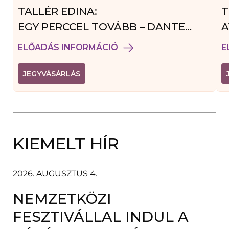
TALLÉR EDINA:
T
EGY PERCCEL TOVÁBB – DANTE
A
VENDÉGJÁTÉK
ELŐADÁS INFORMÁCIÓ
E
(
JEGYVÁSÁRLÁS
L
I
N
K
Ú
J
A
KIEMELT HÍR
B
L
A
K
B
2026. AUGUSZTUS 4.
A
N
NEMZETKÖZI
N
Y
Í
FESZTIVÁLLAL INDUL A
L
I