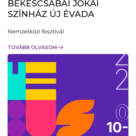
BÉKÉSCSABAI JÓKAI
K
M
SZÍNHÁZ ÚJ ÉVADA
E
G
)
Nemzetközi fesztivál
TOVÁBB OLVASOM