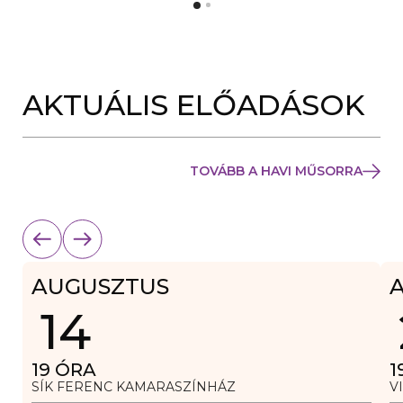
Y
N
Í
Y
L
Í
I
L
K
I
M
K
E
AKTUÁLIS ELŐADÁSOK
M
G
E
)
G
)
TOVÁBB A HAVI MŰSORRA
AUGUSZTUS
14
19
ÓRA
1
SÍK FERENC KAMARASZÍNHÁZ
V