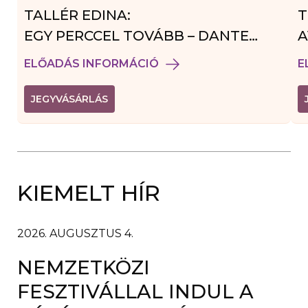
TALLÉR EDINA:
T
EGY PERCCEL TOVÁBB – DANTE
A
VENDÉGJÁTÉK
ELŐADÁS INFORMÁCIÓ
E
(
JEGYVÁSÁRLÁS
L
I
N
K
Ú
J
A
KIEMELT HÍR
B
L
A
K
B
2026. AUGUSZTUS 4.
A
N
NEMZETKÖZI
N
Y
Í
FESZTIVÁLLAL INDUL A
L
I