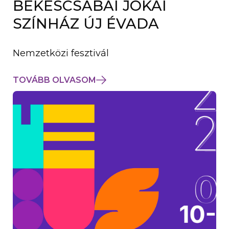
BÉKÉSCSABAI JÓKAI
K
M
SZÍNHÁZ ÚJ ÉVADA
E
G
)
Nemzetközi fesztivál
TOVÁBB OLVASOM