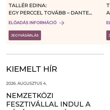
TALLÉR EDINA:
T
EGY PERCCEL TOVÁBB – DANTE
A
VENDÉGJÁTÉK
ELŐADÁS INFORMÁCIÓ
E
(
JEGYVÁSÁRLÁS
L
I
N
K
Ú
J
A
KIEMELT HÍR
B
L
A
K
B
2026. AUGUSZTUS 4.
A
N
NEMZETKÖZI
N
Y
Í
FESZTIVÁLLAL INDUL A
L
I