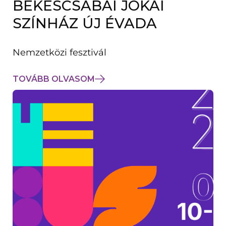
BÉKÉSCSABAI JÓKAI
K
M
SZÍNHÁZ ÚJ ÉVADA
E
G
)
Nemzetközi fesztivál
TOVÁBB OLVASOM