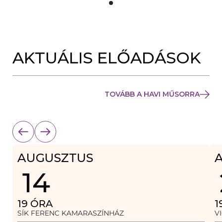
Y
Í
L
I
K
M
E
AKTUÁLIS ELŐADÁSOK
G
)
TOVÁBB A HAVI MŰSORRA
AUGUSZTUS
14
19
ÓRA
1
SÍK FERENC KAMARASZÍNHÁZ
V