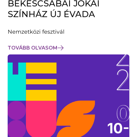
BÉKÉSCSABAI JÓKAI
K
M
SZÍNHÁZ ÚJ ÉVADA
E
G
)
Nemzetközi fesztivál
TOVÁBB OLVASOM