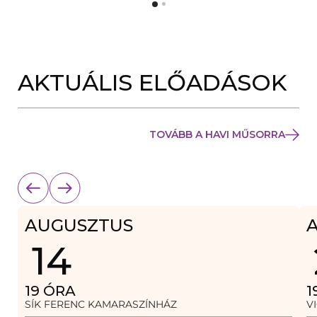
Y
N
Í
Y
L
Í
I
L
K
I
M
K
E
AKTUÁLIS ELŐADÁSOK
M
G
E
)
G
)
TOVÁBB A HAVI MŰSORRA
AUGUSZTUS
14
19
ÓRA
1
SÍK FERENC KAMARASZÍNHÁZ
V