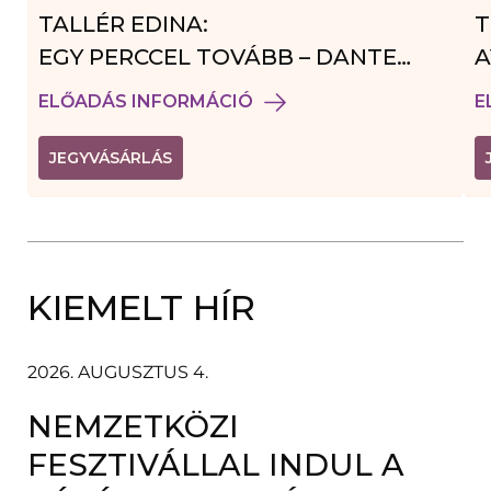
TALLÉR EDINA:
T
EGY PERCCEL TOVÁBB – DANTE
A
VENDÉGJÁTÉK
ELŐADÁS INFORMÁCIÓ
E
(
JEGYVÁSÁRLÁS
L
I
N
K
Ú
J
A
KIEMELT HÍR
B
L
A
K
B
2026. AUGUSZTUS 4.
A
N
NEMZETKÖZI
N
Y
Í
FESZTIVÁLLAL INDUL A
L
I