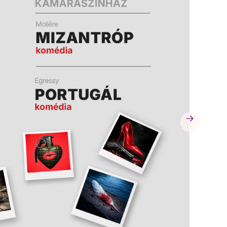
A
A
K
K
B
B
A
A
N
N
N
N
Y
Y
Í
Í
L
L
I
I
K
K
M
M
E
E
G
G
)
)