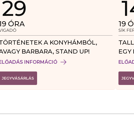
29
1
19
ÓRA
19
Ó
VIGADÓ
SÍK F
TÖRTÉNETEK A KONYHÁMBÓL,
TALL
AVAGY BARBARA, STAND UP!
EGY 
VEN
ELŐADÁS INFORMÁCIÓ
ELŐA
(
JEGYVÁSÁRLÁS
JEGY
L
I
N
K
Ú
J
A