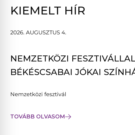
B
KIEMELT HÍR
L
A
K
2026. AUGUSZTUS 4.
B
A
N
NEMZETKÖZI FESZTIVÁLLAL
N
Y
BÉKÉSCSABAI JÓKAI SZÍNH
Í
L
I
Nemzetközi fesztivál
K
M
E
TOVÁBB OLVASOM
G
)