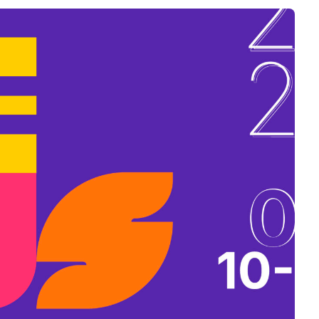
B
L
A
K
B
A
N
N
Y
Í
L
I
K
M
E
G
)