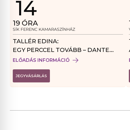
14
19
ÓRA
SÍK FERENC KAMARASZÍNHÁZ
TALLÉR EDINA:
EGY PERCCEL TOVÁBB – DANTE
VENDÉGJÁTÉK
ELŐADÁS INFORMÁCIÓ
(
JEGYVÁSÁRLÁS
L
I
N
K
Ú
J
A