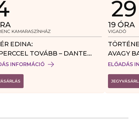
4
29
RA
19
ÓRA
ERENC KAMARASZÍNHÁZ
VIGADÓ
ÉR EDINA:
TÖRTÉNE
PERCCEL TOVÁBB – DANTE
AVAGY B
DÉGJÁTÉK
DÁS INFORMÁCIÓ
ELŐADÁS I
(
VÁSÁRLÁS
JEGYVÁSÁRL
L
I
N
K
Ú
J
A