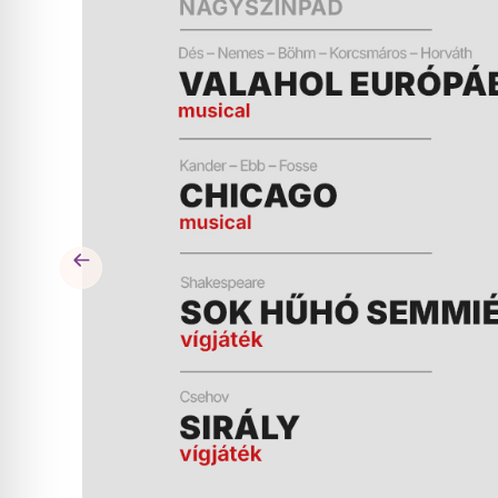
ÉS
MŰSOR