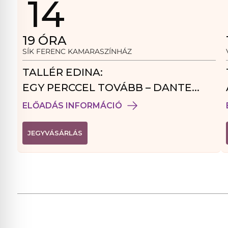
14
19
ÓRA
SÍK FERENC KAMARASZÍNHÁZ
TALLÉR EDINA:
EGY PERCCEL TOVÁBB – DANTE
VENDÉGJÁTÉK
ELŐADÁS INFORMÁCIÓ
(
JEGYVÁSÁRLÁS
L
I
N
K
Ú
J
A