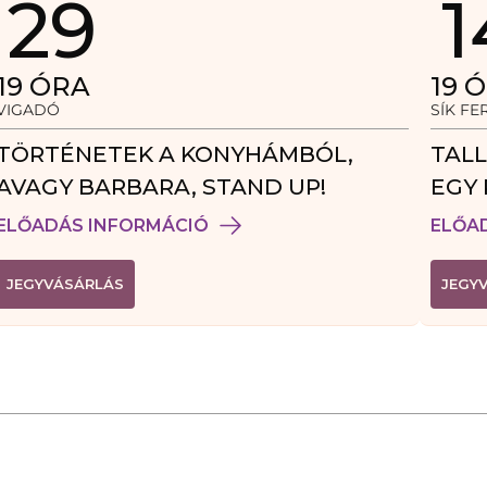
29
1
19
ÓRA
19
Ó
VIGADÓ
SÍK F
TÖRTÉNETEK A KONYHÁMBÓL,
TALL
AVAGY BARBARA, STAND UP!
EGY 
VEN
ELŐADÁS INFORMÁCIÓ
ELŐA
(
JEGYVÁSÁRLÁS
JEGY
L
I
N
K
Ú
J
A