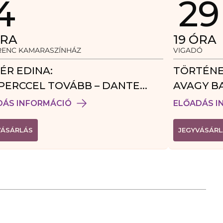
4
29
RA
19
ÓRA
ERENC KAMARASZÍNHÁZ
VIGADÓ
ÉR EDINA:
TÖRTÉNE
PERCCEL TOVÁBB – DANTE
AVAGY B
DÉGJÁTÉK
DÁS INFORMÁCIÓ
ELŐADÁS I
(
VÁSÁRLÁS
JEGYVÁSÁRL
L
I
N
K
Ú
J
A