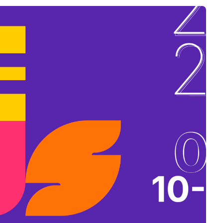
B
L
A
K
B
A
N
N
Y
Í
L
I
K
M
E
G
)