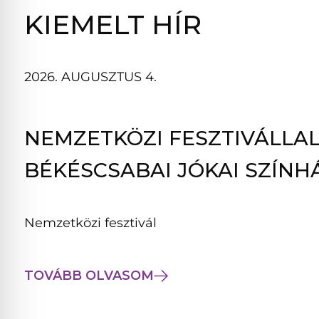
B
KIEMELT HÍR
L
A
K
2026. AUGUSZTUS 4.
B
A
N
NEMZETKÖZI FESZTIVÁLLAL
N
Y
BÉKÉSCSABAI JÓKAI SZÍNH
Í
L
I
Nemzetközi fesztivál
K
M
E
TOVÁBB OLVASOM
G
)