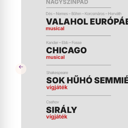
ÉS
MŰSOR