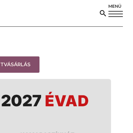
MENÜ
(
ETVÁSÁRLÁS
L
I
N
K
Ú
J
A
B
L