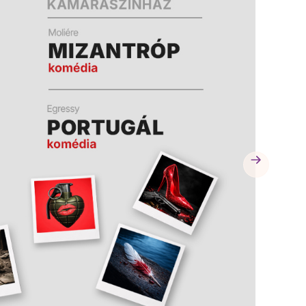
A
K
B
A
N
N
Y
Í
L
I
K
M
E
G
)