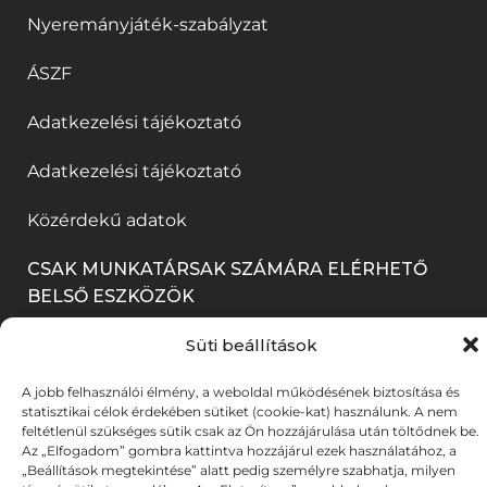
i
n
k
l
Nyeremányjáték-szabályzat
j
y
k
n
b
i
a
í
ÁSZF
m
y
a
k
b
l
e
í
Adatkezelési tájékoztató
n
m
l
i
g
l
n
e
a
k
Adatkezelési tájékoztató
)
i
y
g
k
m
k
Közérdekű adatok
í
)
b
e
m
l
a
CSAK MUNKATÁRSAK SZÁMÁRA ELÉRHETŐ
g
e
BELSŐ ESZKÖZÖK
i
n
)
g
k
n
Süti beállítások
BELÉPÉS
)
m
y
A jobb felhasználói élmény, a weboldal működésének biztosítása és
e
í
statisztikai célok érdekében sütiket (cookie-kat) használunk. A nem
feltétlenül szükséges sütik csak az Ön hozzájárulása után töltődnek be.
g
l
Az „Elfogadom” gombra kattintva hozzájárul ezek használatához, a
© 2025. Békéscsabai Jókai Színház. Minden jog
„Beállítások megtekintése” alatt pedig személyre szabhatja, milyen
)
i
fenntartva. Fotókat készítette: A-TEAM | UX stratégia &