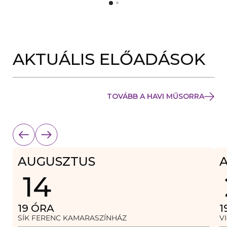
Y
N
Í
Y
L
Í
I
L
K
I
M
K
E
AKTUÁLIS ELŐADÁSOK
M
G
E
)
G
)
TOVÁBB A HAVI MŰSORRA
AUGUSZTUS
14
19
ÓRA
1
SÍK FERENC KAMARASZÍNHÁZ
V