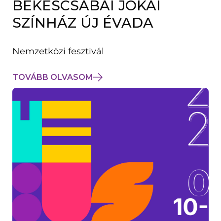
BÉKÉSCSABAI JÓKAI
K
M
SZÍNHÁZ ÚJ ÉVADA
E
G
)
Nemzetközi fesztivál
TOVÁBB OLVASOM