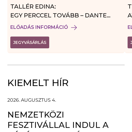
TALLÉR EDINA:
T
EGY PERCCEL TOVÁBB – DANTE
A
VENDÉGJÁTÉK
ELŐADÁS INFORMÁCIÓ
E
(
JEGYVÁSÁRLÁS
L
I
N
K
Ú
J
A
KIEMELT HÍR
B
L
A
K
B
2026. AUGUSZTUS 4.
A
N
NEMZETKÖZI
N
Y
Í
FESZTIVÁLLAL INDUL A
L
I