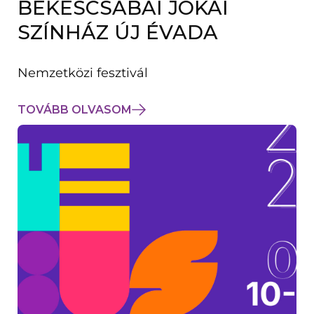
BÉKÉSCSABAI JÓKAI
K
M
SZÍNHÁZ ÚJ ÉVADA
E
G
)
Nemzetközi fesztivál
TOVÁBB OLVASOM