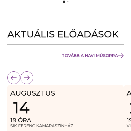
Y
N
Í
Y
L
Í
I
L
K
I
M
K
E
AKTUÁLIS ELŐADÁSOK
M
G
E
)
G
)
TOVÁBB A HAVI MŰSORRA
AUGUSZTUS
14
19
ÓRA
1
SÍK FERENC KAMARASZÍNHÁZ
V