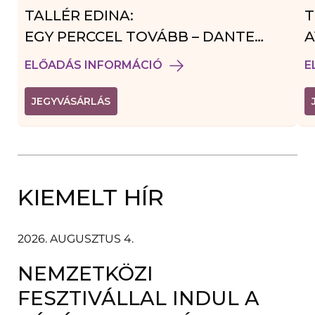
TALLÉR EDINA:
T
EGY PERCCEL TOVÁBB – DANTE
A
VENDÉGJÁTÉK
ELŐADÁS INFORMÁCIÓ
E
(
JEGYVÁSÁRLÁS
L
I
N
K
Ú
J
A
KIEMELT HÍR
B
L
A
K
B
2026. AUGUSZTUS 4.
A
N
NEMZETKÖZI
N
Y
Í
FESZTIVÁLLAL INDUL A
L
I