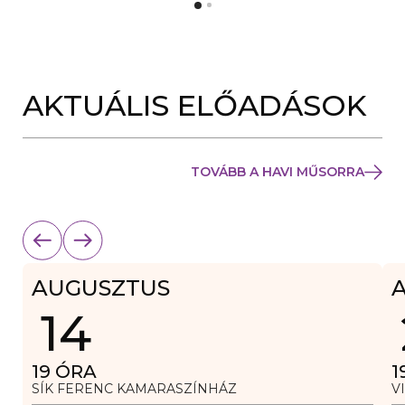
Y
N
Í
Y
L
Í
I
L
K
I
M
K
E
AKTUÁLIS ELŐADÁSOK
M
G
E
)
G
)
TOVÁBB A HAVI MŰSORRA
AUGUSZTUS
14
19
ÓRA
1
SÍK FERENC KAMARASZÍNHÁZ
V