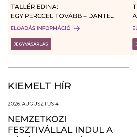
TALLÉR EDINA:
T
EGY PERCCEL TOVÁBB – DANTE
A
VENDÉGJÁTÉK
ELŐADÁS INFORMÁCIÓ
E
(
JEGYVÁSÁRLÁS
L
I
N
K
Ú
J
A
KIEMELT HÍR
B
L
A
K
B
2026. AUGUSZTUS 4.
A
N
NEMZETKÖZI
N
Y
Í
FESZTIVÁLLAL INDUL A
L
I