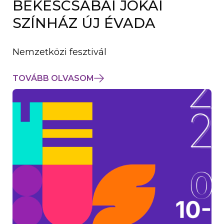
BÉKÉSCSABAI JÓKAI
K
M
SZÍNHÁZ ÚJ ÉVADA
E
G
)
Nemzetközi fesztivál
TOVÁBB OLVASOM